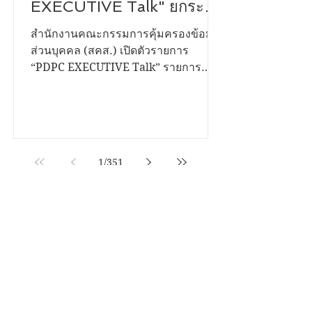
"รู้สิทธิ รู้เท่าทันข้อมูล" สคส.
เปิดตัวรายการ "PDPC
EXECUTIVE Talk" ยกระดับ
การสื่อสาร คุ้มครองคนไทย
สำนักงานคณะกรรมการคุ้มครองข้อมูล
ส่วนบุคคล (สคส.) เปิดตัวรายการ
จากภัยไซเบอร์
“PDPC EXECUTIVE Talk” รายการ
เสวนาเชิงสาระรูปแบบใหม่ ถ่ายทอดสด
ผ่าน Facebook Live ที่เพจ สำนักงาน
คณะกรรมการคุ้มครองข้อมูลส่วนบุคคล
- สคส เพื่อสื่อสารและให้ความรู้ด้านการ
คุ้มครองข้อมูลส่วนบุคคลแก่ประชาชน
1
/
351
ได้รู้สิทธิของตน รู้เท่าทันข้อมูล ช่วยปก
ปกป้องคุ้มครองคนไทยจากภัยไซเบอร์
เสียงที่คุณอยากบอก เรื่องที่คุณ
นางสาววีรินทร์ อรวัฒนพันธุ์ ผู้อำนวย
อยากเล่า....? สุขภาวะที่ดีในสถาน
การสื่อสารองค์กร สำนักงานคณะ
ศึกษาที่คุณอยู่ ถ้าคุณมีเรื่องราวดีๆ
กรรมการคุ้มครองข้อมูลส่วนบุคคล
อยากนำเสนอ...เราขอเชิญชวน
(สคส.) หรือ PDPC กล่าวว่า “ในยุคที่
Oct 13, 2025
คุณมาระเบิดไอเดีย...!