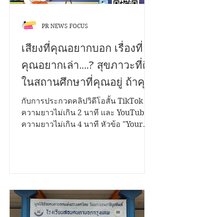
PR NEWS FOCUS
เสียงที่คุณอยากบอก เรื่องที่
คุณอยากเล่า....? สุขภาวะที่ดี
ในสถานศึกษาที่คุณอยู่ ถ้าคุณ
มีเรื่องราวดีๆอยากนำ
กับการประกวดคลิปวิดีโอสั้น TikTok
ความยาวไม่เกิน 2 นาที และ YouTube
เสนอ...เราขอเชิญชวนคุณมา
ความยาวไม่เกิน 4 นาที หัวข้อ "Your
ระเบิดไอเดีย...!
Voice Matters สานพลังสร้างสุขสถาน
ศึกษาด้วยธรรมนูญสุขภาพ" ชิงเงิน
รางวัลรวมกว่า 200,000 บาท พร้อมโล่
รองนายกรัฐมนตรี และใบประกาศ
เกียรติคุณ เปิดรับผลงานตั้งแต่วันนี้ ถึง 12