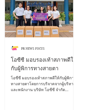
พฤศจิกายน 2568 ประเภทการประกวด
1. บนแพลตฟอร์ม TikTok เงื่อนไข •
กำลังศึกษาในระดับชั้นมัธยมศึกษา และ
อุดมศึกษา • สมัครเป็นบุคคล หรือทีมๆ
ละไม่เกิน 4 คน • โพสต์คลิปสั้นเป็น
สาธารณะ ความยาวไม่เกิน 2 นาที • ใส่
โลโก
PR NEWS FOCUS
โอซีซี มอบรองเท้าสภาพดีให้
กับผู้พิการทางสายตา
โอซีซี มอบรองเท้าสภาพดีให้กับผู้พิการ
ทางสายตาโดยการบริจาคจากผู้บริหาร
และพนักงาน บริษัท โอซีซี จำกัด