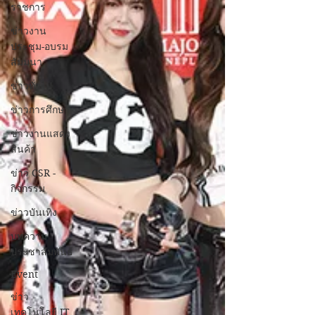
ราชการ
ข่าวงาน
ประชุม-อบรม
สัมมนา
ข่าวทั่วไป
ข่าวการศึกษา
ข่าวงานแสดง
สินค้า
ข่าว CSR -
กิจกรรม
ข่าวบันเทิง
บทความ
ประชาสัมพันธ์
Event
ข่าว
เทคโนโลยี IT