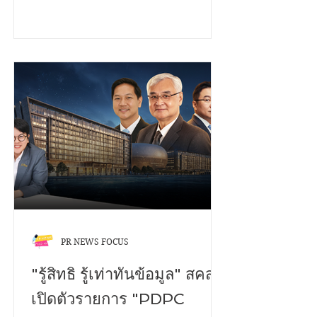
(มหาชน) กว่า 200 คู่ ในโครงการ CSR
โปรเจคพิเศษ “ส่งต่อการให้...ก้าวไปด้วย
กัน” ซึ่งมี ณพัชรนันท์ ลิ้มประเสริฐ ผู้ช่วย
ผู้อำนวยการโรงเรียนสอนคนตาบอด
กรุงเทพมูลนิธิช่วยคนตาบอดแห่ง
ประเทศไทย ในพระบรมราชินูปถัมภ์รับ
มอบจาก เมธาวี เพ็งมา ผู้ช่วยผู้จัดการ
แผนกโฆษณา - ประชาสัมพันธ์ และทีม
งาน CSR บริษัท โอซีซี จำกัด (มหาชน)
รองเท้าดังกล่าวจะช่วยเพิ่มความสะดวก
สบายให้กับผู้พิการทางสายตา ณ...
PR NEWS FOCUS