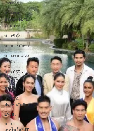
ราชการ
ข่าวงาน
ประชุม-อบรม
สัมมนา
ข่าวทั่วไป
ข่าวการศึกษา
ข่าวงานแสดง
สินค้า
ข่าว CSR -
กิจกรรม
ข่าวบันเทิง
บทความ
ประชาสัมพันธ์
Event
ข่าว
เทคโนโลยี IT