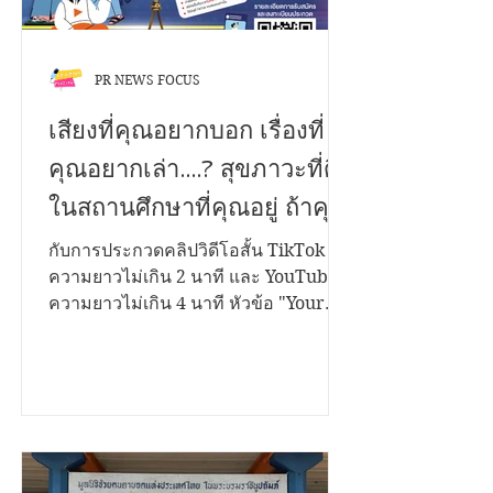
PR NEWS FOCUS
เสียงที่คุณอยากบอก เรื่องที่
คุณอยากเล่า....? สุขภาวะที่ดี
ในสถานศึกษาที่คุณอยู่ ถ้าคุณ
มีเรื่องราวดีๆอยากนำ
กับการประกวดคลิปวิดีโอสั้น TikTok
ความยาวไม่เกิน 2 นาที และ YouTube
เสนอ...เราขอเชิญชวนคุณมา
ความยาวไม่เกิน 4 นาที หัวข้อ "Your
ระเบิดไอเดีย...!
Voice Matters สานพลังสร้างสุขสถาน
ศึกษาด้วยธรรมนูญสุขภาพ" ชิงเงิน
รางวัลรวมกว่า 200,000 บาท พร้อมโล่