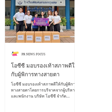
รองนายกรัฐมนตรี และใบประกาศ
เกียรติคุณ เปิดรับผลงานตั้งแต่วันนี้ ถึง 12
พฤศจิกายน 2568 ประเภทการประกวด
1. บนแพลตฟอร์ม TikTok เงื่อนไข •
กำลังศึกษาในระดับชั้นมัธยมศึกษา และ
อุดมศึกษา • สมัครเป็นบุคคล หรือทีมๆ
ละไม่เกิน 4 คน • โพสต์คลิปสั้นเป็น
สาธารณะ ความยาวไม่เกิน 2 นาที • ใส่
โลโก
PR NEWS FOCUS
โอซีซี มอบรองเท้าสภาพดีให้
กับผู้พิการทางสายตา
โอซีซี มอบรองเท้าสภาพดีให้กับผู้พิการ