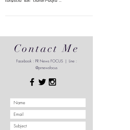
และ “เทพบุตร”
ซูปร้าฯ ไทยแลนด์ ขอส่งความสุขฉลองสงกรานต์ ด้วย
ภาพชุด “นางสงกรานต์” และ “เทพบุตร” ผ่าน “ควีน-
เบญรัตน์” และ “ต้นกล้า-นิปุณ”...
Contact Me
Facebook : PR News FOCUS | Line :
@prnewsfocus