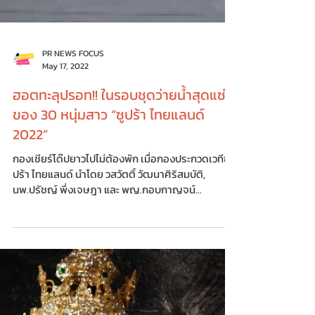
PR NEWS FOCUS
May 17, 2022
ฮอตทะลุปรอท!! ในรอบชุดว่ายน้ำสุดแซ่บ
ของ 30 หนุ่มสาว “ซูปร้า ไทยแลนด์
2022”
กองเชียร์โด๊ปยาวไปไม่ต้องพัก เมื่อกองประกวดเวทีซู
ปร้า ไทยแลนด์ นำโดย วสวัตติ์ วัฒนาศิริสมบัติ,
นพ.ปรัชญ์ พึ่งเจษฎา และ พญ.กอบกาญจน์...