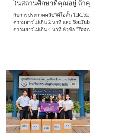
คุณอยากเล่า....? สุขภาวะที่ดี
ในสถานศึกษาที่คุณอยู่ ถ้าคุณ
มีเรื่องราวดีๆอยากนำ
กับการประกวดคลิปวิดีโอสั้น TikTok
ความยาวไม่เกิน 2 นาที และ YouTube
เสนอ...เราขอเชิญชวนคุณมา
ความยาวไม่เกิน 4 นาที หัวข้อ "Your
ระเบิดไอเดีย...!
Voice Matters สานพลังสร้างสุขสถาน
ศึกษาด้วยธรรมนูญสุขภาพ" ชิงเงิน
รางวัลรวมกว่า 200,000 บาท พร้อมโล่
รองนายกรัฐมนตรี และใบประกาศ
เกียรติคุณ เปิดรับผลงานตั้งแต่วันนี้ ถึง 12
พฤศจิกายน 2568 ประเภทการประกวด
1. บนแพลตฟอร์ม TikTok เงื่อนไข •
กำลังศึกษาในระดับชั้นมัธยมศึกษา และ
อุดมศึกษา • สมัครเป็นบุคคล หรือทีมๆ
ละไม่เกิน 4 คน • โพสต์คลิปสั้นเป็น
สาธารณะ ความยาวไม่เกิน 2 นาที • ใส่
โลโก