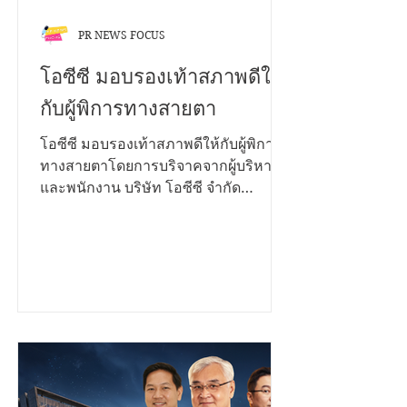
PR NEWS FOCUS
โอซีซี มอบรองเท้าสภาพดีให้
กับผู้พิการทางสายตา
โอซีซี มอบรองเท้าสภาพดีให้กับผู้พิการ
ทางสายตาโดยการบริจาคจากผู้บริหาร
และพนักงาน บริษัท โอซีซี จำกัด
(มหาชน) กว่า 200 คู่ ในโครงการ CSR
โปรเจคพิเศษ “ส่งต่อการให้...ก้าวไปด้วย
กัน” ซึ่งมี ณพัชรนันท์ ลิ้มประเสริฐ ผู้ช่วย
ผู้อำนวยการโรงเรียนสอนคนตาบอด
กรุงเทพมูลนิธิช่วยคนตาบอดแห่ง
ประเทศไทย ในพระบรมราชินูปถัมภ์รับ
มอบจาก เมธาวี เพ็งมา ผู้ช่วยผู้จัดการ
แผนกโฆษณา - ประชาสัมพันธ์ และทีม