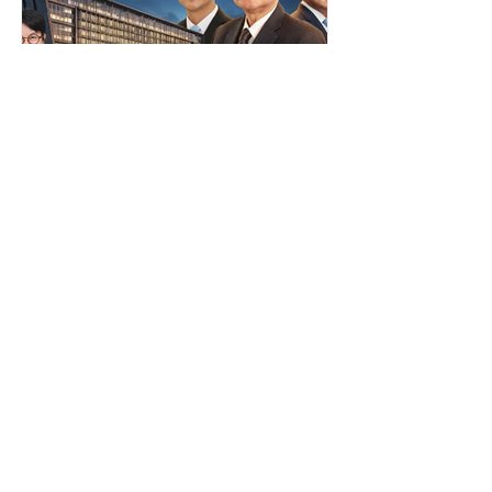
งาน CSR บริษัท โอซีซี จำกัด (มหาชน)
รองเท้าดังกล่าวจะช่วยเพิ่มความสะดวก
สบายให้กับผู้พิการทางสายตา ณ...
PR NEWS FOCUS
"รู้สิทธิ รู้เท่าทันข้อมูล" สคส.
เปิดตัวรายการ "PDPC
EXECUTIVE Talk" ยกระดับ
การสื่อสาร คุ้มครองคนไทย
สำนักงานคณะกรรมการคุ้มครองข้อมูล
ส่วนบุคคล (สคส.) เปิดตัวรายการ
จากภัยไซเบอร์
“PDPC EXECUTIVE Talk” รายการ