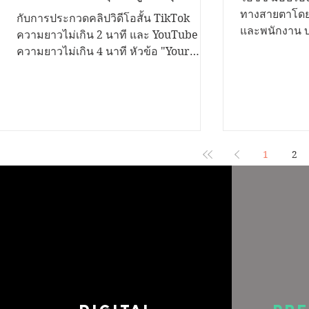
เรื่องราวดีๆอยากนำเสนอ...เรา
ทางสายตาโดยก
กับการประกวดคลิปวิดีโอสั้น TikTok
และพนักงาน บร
ขอเชิญชวนคุณมาระเบิดไอ
ความยาวไม่เกิน 2 นาที และ YouTube
กว่า 200 คู่ 
ความยาวไม่เกิน 4 นาที หัวข้อ "Your
เดีย...!
“ส่งต่อการให้.
Voice Matters สานพลังสร้างสุขสถาน
รนันท์ ลิ้มประเสริฐ ผู้ช่วยผู้อำนวยการ
ศึกษาด้วยธรรมนูญสุขภาพ" ชิงเงินรางวัล
โรงเรียนสอนค
รวมกว่า 200,000 บาท พร้อมโล่รองนายก
คนตาบอดแห่
รัฐมนตรี และใบประกาศเกียรติคุณ เปิดรับ
ราชินูปถัมภ์รับมอบ
ผลงานตั้งแต่วันนี้ ถึง 12 พฤศจิกายน 2568
ช่วยผู้จัดกา
ประเภทการประกวด 1. บนแพลตฟอร์ม
1
2
ประชาสัมพันธ
TikTok เงื่อนไข • กำลังศึกษาในระดับชั้น
ซีซี จำกัด (ม
มัธยมศึกษา และอุดมศึกษา • สมัครเป็น
ช่วยเพิ่มความ
บุคคล หรือทีมๆ ละไม่เกิน 4 คน • โพสต์
ทางสายตา ณ.
คลิปสั้นเป็นสาธารณะ ความยาวไม่เกิน 2
นาที • ใส่โลโก