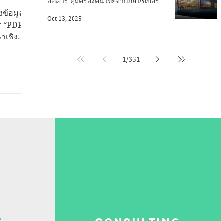
สื่อสาร คุ้มครองคนไทยจากภัยไซเบอร์
ไทย
ข้อมูล
Oct 13, 2025
าร “PDPC
าเชิง
น
1
/
351
คล - สคส
รคุ้มครอง
้สิทธิ
กป้อง
างสาววีริ
่อสาร
ุ้มครอง
DPC กล่าว