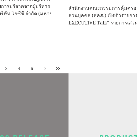
การสื่อสาร คุ้มครองคน
ารบริจาคจากผู้บริหาร
สำนักงานคณะกรรมการคุ้มครอง
ิษัท โอซีซี จำกัด (มหาชน)
จากภัยไซเบอร์
ส่วนบุคคล (สคส.) เปิดตัวรายก
ในโครงการ CSR โปรเจคพิเศษ
EXECUTIVE Talk” รายการเสวน
..ก้าวไปด้วยกัน” ซึ่งมี ณพัช
สาระรูปแบบใหม่ ถ่ายทอดสดผ่า
Facebook Live ที่เพจ สำนักงานคณะ
นตาบอดกรุงเทพมูลนิธิช่วย
กรรมการคุ้มครองข้อมูลส่วนบุค
งประเทศไทย ในพระบรม
เพื่อสื่อสารและให้ความรู้ด้านกา
จาก เมธาวี เพ็งมา ผู้
ข้อมูลส่วนบุคคลแก่ประชาชน ได้รู
รแผนกโฆษณา -
ของตน รู้เท่าทันข้อมูล ช่วยปกป
3
4
5
์ และทีมงาน CSR บริษัท โอ
คุ้มครองคนไทยจากภัยไซเบอร์ น
หาชน) รองเท้าดังกล่าวจะ
นทร์ อรวัฒนพันธุ์ ผู้อำนวยการสื
สะดวกสบายให้กับผู้พิการ
องค์กร สำนักงานคณะกรรมการค
..
ข้อมูลส่วนบุคคล (สคส.) หรือ P
ว่า “ในยุคที่ข้อมูลส่วนบุ