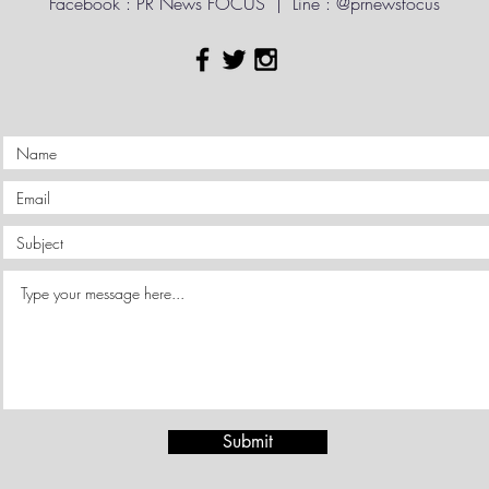
Facebook : PR News FOCUS | Line : @prnewsfocus
Submit