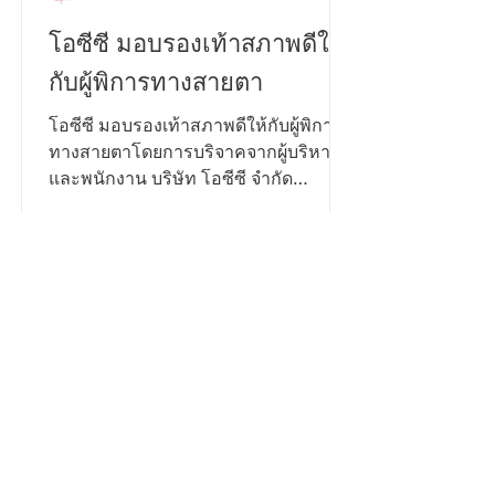
PR NEWS FOCUS
โอซีซี มอบรองเท้าสภาพดีให้
กับผู้พิการทางสายตา
โอซีซี มอบรองเท้าสภาพดีให้กับผู้พิการ
ทางสายตาโดยการบริจาคจากผู้บริหาร
และพนักงาน บริษัท โอซีซี จำกัด
(มหาชน) กว่า 200 คู่ ในโครงการ CSR
โปรเจคพิเศษ “ส่งต่อการให้...ก้าวไปด้วย
กัน” ซึ่งมี ณพัชรนันท์ ลิ้มประเสริฐ ผู้ช่วย
ผู้อำนวยการโรงเรียนสอนคนตาบอด
กรุงเทพมูลนิธิช่วยคนตาบอดแห่ง
ประเทศไทย ในพระบรมราชินูปถัมภ์รับ
มอบจาก เมธาวี เพ็งมา ผู้ช่วยผู้จัดการ
แผนกโฆษณา - ประชาสัมพันธ์ และทีม
งาน CSR บริษัท โอซีซี จำกัด (มหาชน)