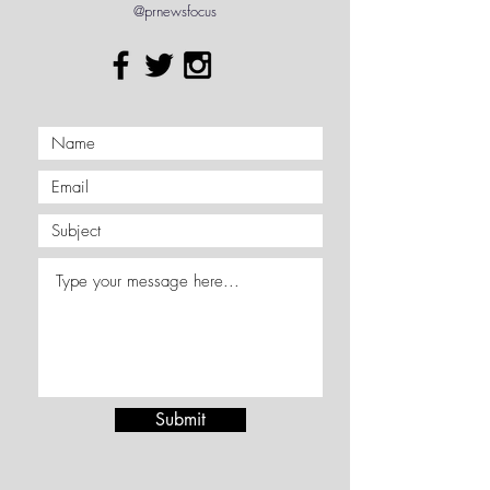
Facebook : PR News FOCUS | Line :
@prnewsfocus
Submit