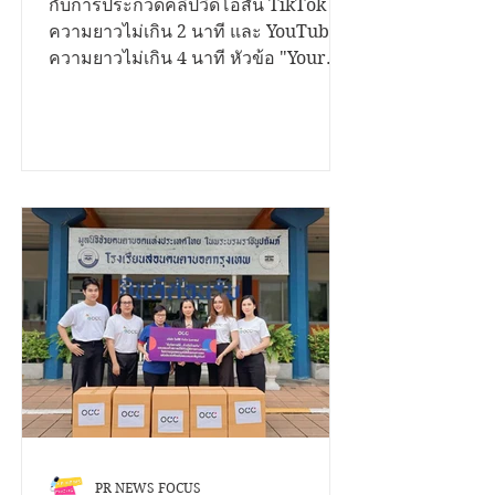
ในสถานศึกษาที่คุณอยู่ ถ้าคุณ
มีเรื่องราวดีๆอยากนำ
กับการประกวดคลิปวิดีโอสั้น TikTok
ความยาวไม่เกิน 2 นาที และ YouTube
เสนอ...เราขอเชิญชวนคุณมา
ความยาวไม่เกิน 4 นาที หัวข้อ "Your
ระเบิดไอเดีย...!
Voice Matters สานพลังสร้างสุขสถาน
ศึกษาด้วยธรรมนูญสุขภาพ" ชิงเงิน
รางวัลรวมกว่า 200,000 บาท พร้อมโล่
รองนายกรัฐมนตรี และใบประกาศ
เกียรติคุณ เปิดรับผลงานตั้งแต่วันนี้ ถึง 12
พฤศจิกายน 2568 ประเภทการประกวด
1. บนแพลตฟอร์ม TikTok เงื่อนไข •
กำลังศึกษาในระดับชั้นมัธยมศึกษา และ
อุดมศึกษา • สมัครเป็นบุคคล หรือทีมๆ
ละไม่เกิน 4 คน • โพสต์คลิปสั้นเป็น
สาธารณะ ความยาวไม่เกิน 2 นาที • ใส่
โลโก