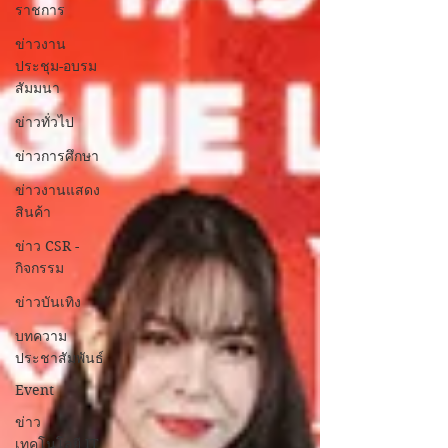
ราชการ
ข่าวงาน
ประชุม-อบรม
สัมมนา
ข่าวทั่วไป
ข่าวการศึกษา
ข่าวงานแสดง
สินค้า
ข่าว CSR -
กิจกรรม
ข่าวบันเทิง
บทความ
ประชาสัมพันธ์
Event
ข่าว
เทคโนโลยี IT