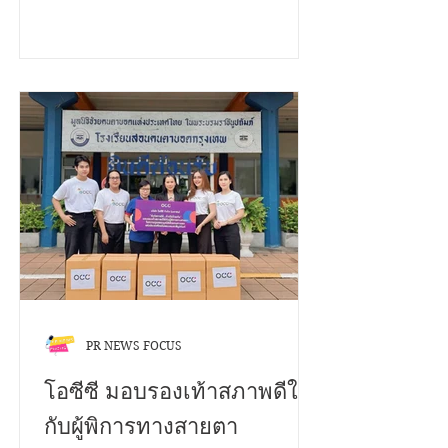
ระเบิดไอเดีย...!
Voice Matters สานพลังสร้างสุขสถาน
ศึกษาด้วยธรรมนูญสุขภาพ" ชิงเงิน
รางวัลรวมกว่า 200,000 บาท พร้อมโล่
รองนายกรัฐมนตรี และใบประกาศ
เกียรติคุณ เปิดรับผลงานตั้งแต่วันนี้ ถึง 12
พฤศจิกายน 2568 ประเภทการประกวด
1. บนแพลตฟอร์ม TikTok เงื่อนไข •
กำลังศึกษาในระดับชั้นมัธยมศึกษา และ
อุดมศึกษา • สมัครเป็นบุคคล หรือทีมๆ
ละไม่เกิน 4 คน • โพสต์คลิปสั้นเป็น
สาธารณะ ความยาวไม่เกิน 2 นาที • ใส่
โลโก
PR NEWS FOCUS
โอซีซี มอบรองเท้าสภาพดีให้