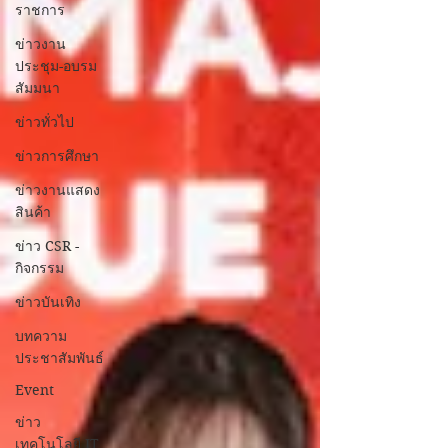
ราชการ
ข่าวงาน
ประชุม-อบรม
สัมมนา
ข่าวทั่วไป
ข่าวการศึกษา
ข่าวงานแสดง
สินค้า
ข่าว CSR -
กิจกรรม
ข่าวบันเทิง
บทความ
ประชาสัมพันธ์
Event
ข่าว
เทคโนโลยี IT