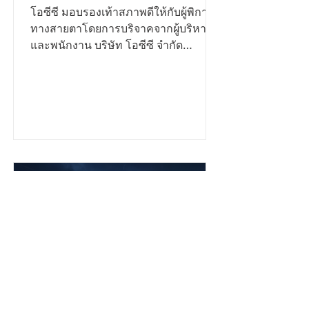
กับผู้พิการทางสายตา
โอซีซี มอบรองเท้าสภาพดีให้กับผู้พิการ
ทางสายตาโดยการบริจาคจากผู้บริหาร
และพนักงาน บริษัท โอซีซี จำกัด
(มหาชน) กว่า 200 คู่ ในโครงการ CSR
โปรเจคพิเศษ “ส่งต่อการให้...ก้าวไปด้วย
กัน” ซึ่งมี ณพัชรนันท์ ลิ้มประเสริฐ ผู้ช่วย
ผู้อำนวยการโรงเรียนสอนคนตาบอด
กรุงเทพมูลนิธิช่วยคนตาบอดแห่ง
ประเทศไทย ในพระบรมราชินูปถัมภ์รับ
มอบจาก เมธาวี เพ็งมา ผู้ช่วยผู้จัดการ
แผนกโฆษณา - ประชาสัมพันธ์ และทีม
งาน CSR บริษัท โอซีซี จำกัด (มหาชน)
รองเท้าดังกล่าวจะช่วยเพิ่มความสะดวก
สบายให้กับผู้พิการทางสายตา ณ...