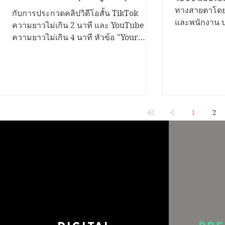
เรื่องราวดีๆอยากนำเสนอ...เรา
ทางสายตาโดยก
กับการประกวดคลิปวิดีโอสั้น TikTok
และพนักงาน บร
ขอเชิญชวนคุณมาระเบิดไอ
ความยาวไม่เกิน 2 นาที และ YouTube
กว่า 200 คู่ 
ความยาวไม่เกิน 4 นาที หัวข้อ "Your
เดีย...!
“ส่งต่อการให้.
Voice Matters สานพลังสร้างสุขสถาน
รนันท์ ลิ้มประเสริฐ ผู้ช่วยผู้อำนวยการ
ศึกษาด้วยธรรมนูญสุขภาพ" ชิงเงินรางวัล
โรงเรียนสอนค
รวมกว่า 200,000 บาท พร้อมโล่รองนายก
คนตาบอดแห่
รัฐมนตรี และใบประกาศเกียรติคุณ เปิดรับ
ราชินูปถัมภ์รับมอบ
ผลงานตั้งแต่วันนี้ ถึง 12 พฤศจิกายน 2568
ช่วยผู้จัดกา
ประเภทการประกวด 1. บนแพลตฟอร์ม
1
2
ประชาสัมพันธ
TikTok เงื่อนไข • กำลังศึกษาในระดับชั้น
ซีซี จำกัด (ม
มัธยมศึกษา และอุดมศึกษา • สมัครเป็น
ช่วยเพิ่มความ
บุคคล หรือทีมๆ ละไม่เกิน 4 คน • โพสต์
ทางสายตา ณ.
คลิปสั้นเป็นสาธารณะ ความยาวไม่เกิน 2
นาที • ใส่โลโก