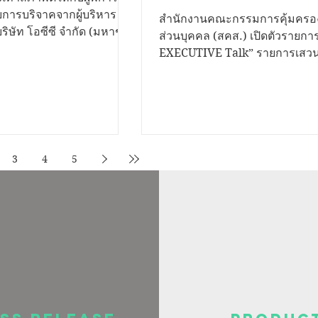
การสื่อสาร คุ้มครองคน
ารบริจาคจากผู้บริหาร
สำนักงานคณะกรรมการคุ้มครอง
ิษัท โอซีซี จำกัด (มหาชน)
จากภัยไซเบอร์
ส่วนบุคคล (สคส.) เปิดตัวรายก
ในโครงการ CSR โปรเจคพิเศษ
EXECUTIVE Talk” รายการเสวน
..ก้าวไปด้วยกัน” ซึ่งมี ณพัช
สาระรูปแบบใหม่ ถ่ายทอดสดผ่า
Facebook Live ที่เพจ สำนักงานคณะ
นตาบอดกรุงเทพมูลนิธิช่วย
กรรมการคุ้มครองข้อมูลส่วนบุค
งประเทศไทย ในพระบรม
เพื่อสื่อสารและให้ความรู้ด้านกา
จาก เมธาวี เพ็งมา ผู้
ข้อมูลส่วนบุคคลแก่ประชาชน ได้รู
รแผนกโฆษณา -
ของตน รู้เท่าทันข้อมูล ช่วยปกป
3
4
5
์ และทีมงาน CSR บริษัท โอ
คุ้มครองคนไทยจากภัยไซเบอร์ น
หาชน) รองเท้าดังกล่าวจะ
นทร์ อรวัฒนพันธุ์ ผู้อำนวยการสื
สะดวกสบายให้กับผู้พิการ
องค์กร สำนักงานคณะกรรมการค
..
ข้อมูลส่วนบุคคล (สคส.) หรือ P
ว่า “ในยุคที่ข้อมูลส่วนบุ