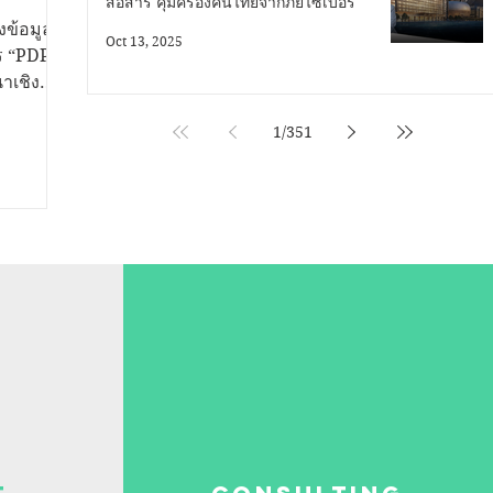
สื่อสาร คุ้มครองคนไทยจากภัยไซเบอร์
ไทย
ข้อมูล
Oct 13, 2025
าร “PDPC
าเชิง
น
1
/
351
คล - สคส
รคุ้มครอง
้สิทธิ
กป้อง
างสาววีริ
่อสาร
ุ้มครอง
DPC กล่าว