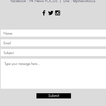
Facebook : PR News FOCUS | Line : @prnewsfocus
Submit