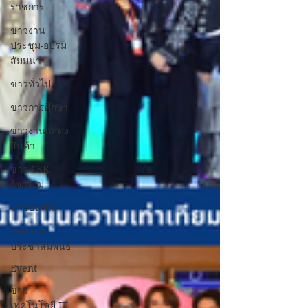
ราชการ
ข่าวงาน
ประชุม-อบรม
สัมมนา
ข่าวทั่วไป
ข่าวการศึกษา
ข่าวงานแสดง
สินค้า
ข่าว CSR -
กิจกรรม
ข่าวบันเทิง
บทความ
ประชาสัมพันธ์
Event
ข่าว
เทคโนโลยี IT