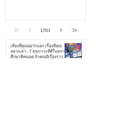
“PDPC EXECUTIVE Talk” รายการ
เสวนาเชิงสาระรูปแบบใหม่ ถ่ายทอดสด
ผ่าน Facebook Live ที่เพจ สำนักงาน
คณะกรรมการคุ้มครองข้อมูลส่วนบุคคล
- สคส เพื่อสื่อสารและให้ความรู้ด้านการ
คุ้มครองข้อมูลส่วนบุคคลแก่ประชาชน
1
/
351
ได้รู้สิทธิของตน รู้เท่าทันข้อมูล ช่วยปก
ปกป้องคุ้มครองคนไทยจากภัยไซเบอร์
เสียงที่คุณอยากบอก เรื่องที่คุณ
นางสาววีรินทร์ อรวัฒนพันธุ์ ผู้อำนวย
อยากเล่า....? สุขภาวะที่ดีในสถาน
การสื่อสารองค์กร สำนักงานคณะ
ศึกษาที่คุณอยู่ ถ้าคุณมีเรื่องราวดีๆ
กรรมการคุ้มครองข้อมูลส่วนบุคคล
อยากนำเสนอ...เราขอเชิญชวน
(สคส.) หรือ PDPC กล่าวว่า “ในยุคที่
Oct 13, 2025
คุณมาระเบิดไอเดีย...!
ข้อมูลส่วนบุ
โอซีซี มอบรองเท้าสภาพดีให้กับผู้
พิการทางสายตา
Oct 13, 2025