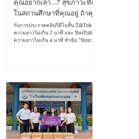
เสียงที่คุณอยากบอก เรื่องที่
คุณอยากเล่า....? สุขภาวะที่ดี
ในสถานศึกษาที่คุณอยู่ ถ้าคุณ
มีเรื่องราวดีๆอยากนำ
กับการประกวดคลิปวิดีโอสั้น TikTok
ความยาวไม่เกิน 2 นาที และ YouTube
เสนอ...เราขอเชิญชวนคุณมา
ความยาวไม่เกิน 4 นาที หัวข้อ "Your
ระเบิดไอเดีย...!
Voice Matters สานพลังสร้างสุขสถาน
ศึกษาด้วยธรรมนูญสุขภาพ" ชิงเงิน
รางวัลรวมกว่า 200,000 บาท พร้อมโล่
รองนายกรัฐมนตรี และใบประกาศ
เกียรติคุณ เปิดรับผลงานตั้งแต่วันนี้ ถึง 12
พฤศจิกายน 2568 ประเภทการประกวด
1. บนแพลตฟอร์ม TikTok เงื่อนไข •
กำลังศึกษาในระดับชั้นมัธยมศึกษา และ
อุดมศึกษา • สมัครเป็นบุคคล หรือทีมๆ
ละไม่เกิน 4 คน • โพสต์คลิปสั้นเป็น
สาธารณะ ความยาวไม่เกิน 2 นาที • ใส่