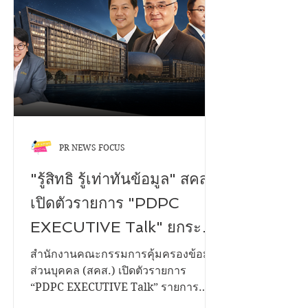
แผนกโฆษณา - ประชาสัมพันธ์ และทีม
งาน CSR บริษัท โอซีซี จำกัด (มหาชน)
รองเท้าดังกล่าวจะช่วยเพิ่มความสะดวก
สบายให้กับผู้พิการทางสายตา ณ...
PR NEWS FOCUS
"รู้สิทธิ รู้เท่าทันข้อมูล" สคส.
เปิดตัวรายการ "PDPC
EXECUTIVE Talk" ยกระดับ
การสื่อสาร คุ้มครองคนไทย
สำนักงานคณะกรรมการคุ้มครองข้อมูล
ส่วนบุคคล (สคส.) เปิดตัวรายการ
จากภัยไซเบอร์