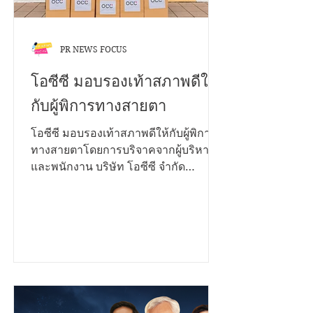
โลโก
PR NEWS FOCUS
โอซีซี มอบรองเท้าสภาพดีให้
กับผู้พิการทางสายตา
โอซีซี มอบรองเท้าสภาพดีให้กับผู้พิการ
ทางสายตาโดยการบริจาคจากผู้บริหาร
และพนักงาน บริษัท โอซีซี จำกัด
(มหาชน) กว่า 200 คู่ ในโครงการ CSR
โปรเจคพิเศษ “ส่งต่อการให้...ก้าวไปด้วย
กัน” ซึ่งมี ณพัชรนันท์ ลิ้มประเสริฐ ผู้ช่วย
ผู้อำนวยการโรงเรียนสอนคนตาบอด
กรุงเทพมูลนิธิช่วยคนตาบอดแห่ง
ประเทศไทย ในพระบรมราชินูปถัมภ์รับ
มอบจาก เมธาวี เพ็งมา ผู้ช่วยผู้จัดการ