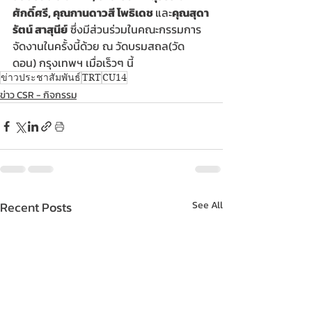
ศักดิ์ศรี, คุณกานดาวสี โพธิเดช 
และ
คุณสุดา
รัตน์ สาสุนีย์
 ซึ่งมีส่วนร่วมในคณะกรรมการ
จัดงานในครั้งนี้ด้วย ณ วัดบรมสถล(วัด
ดอน) กรุงเทพฯ เมื่อเร็วๆ นี้
ข่าวประชาสัมพันธ์
TRT
CU14
ข่าว CSR - กิจกรรม
Recent Posts
See All