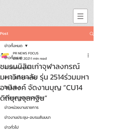
Post
ข่าวทั้งหมด
PR NEWS FOCUS
ข่าวทั้งหมด
Dec 8, 2021
1 min read
ชมรมนิสิตเก่าจุฬาลงกรณ์
ข่าวสังคม-ธุรกิจ
มหาวิทยาลัย รุ่น 2514ร่วมมหา
ข่าววาไรตี้-ท่องเที่ยว
อานิสงค์ จัดงานบุญ “CU14
โปรโมชั่น!!
ดิถีบุญจุลกฐิน”
ข่าวสุขภาพและความงาม
ข่าวหน่วยงานราชการ
ข่าวงานประชุม-อบรมสัมมนา
ข่าวทั่วไป