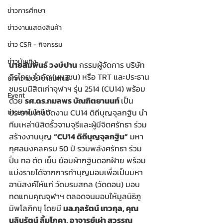
ข่าวการศึกษา
ข่าวงานแสดงสินค้า
ข่าว CSR - กิจกรรม
ข่าวบันเทิง
นายสัมพันธ์ วงษ์ปาน
 กรรมผู้จัดการ บริษัท 
ถิรไทย จำกัด (มหาชน) หรือ TRT และประธาน
บทความประชาสัมพันธ์
ชมรมนิสิตเก่าจุฬาฯ รุ่น 2514 (CU14) พร้อม
Event
ด้วย 
รศ.ดร.กมลพร บัณฑิตยานนท์ 
เป็น
ประธานงานจัดงาน CU14 ดิถีบุญจุลกฐิน นำ
ข่าวเทคโนโลยี IT
ทีมเหล่านิสิตรั้วจามจุรีและผู้มีจิตศรัทธา ร่วม
สร้างงานบุญ 
“CU14 ดิถีบุญจุลกฐิน”
 มหา
กุศลมงคลครบ 50 ปี รวมพลังศรัทธา ร่วม
ปั่น ทอ ตัด เย็บ ย้อมผ้ากฐินดอกฝ้าย พร้อม
แบ่งรายได้จากการทำบุญมอบเพื่อเป็นมหา
อานิสงค์ให้แก่ วัดบรมสถล (วัดดอน) มอบ
ทดแทนคุณจุฬาฯ ตลอดจนมอบให้มูลนิธิภู
มิพโลภิกขุ โดยมี 
มล.กุลรัตน์ เทวกุล, คุณ
นลินรัตน์ ลิ้มโภคา, อาจารย์เผ่า สุวรรณ