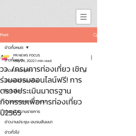
Post
ข่าวทั้งหมด
PR NEWS FOCUS
ข่าวทั้งหมด
May 24, 2022
1 min read
วว. /กรมการท่องเที่ยว เชิญ
ข่าวสังคม-ธุรกิจ
ร่วมอบรมออนไลน์ฟรี! การ
ข่าววาไรตี้-ท่องเที่ยว
ตรวจประเมินมาตรฐาน
โปรโมชั่น!!
กิจกรรมเพื่อการท่องเที่ยว
ข่าวสุขภาพและความงาม
ปี2565
ข่าวหน่วยงานราชการ
ข่าวงานประชุม-อบรมสัมมนา
ข่าวทั่วไป