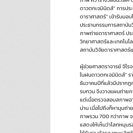
ดาวตกเจมินิดส์” การปร
ดาราศาสตร์” เข้ารับมอบ
ประธานกรรมการสถาบันวิ
ภาพถ่ายดาราศาสตร์ ประ
วิทยาศาสตร์และเทคโนโลยีแ
สถาบันวิจัยดาราศาสตร์แ
ผู้ช่วยศาสตราจารย์ จิโ
ในฝนดาวตกเจมินิดส์” รา
ธันวาคมปีที่แล้วมีปราก
รบกวน จึงวางแผนถ่ายภาพ
แต่เมื่อตรวจสอบสภาพอากา
น่าน เมื่อไปถึงก็หามุมถ่
ภาพรวม 700 กว่าภาพ จา
แสดงให้เห็นว่าโลกหมุนรอ
ได้รับรางวัลรองชนะเลิศอั