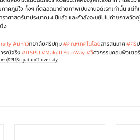
มภาคภูมิใจ ทั้งๆ ที่ตลอดมาถ่ายภาพเป็นงานอดิเรกเท่านั้น แต่ก็เริ
พดาราศาสตร์มาประมาณ 4 ปีแล้ว และกำลังจะขยับไปถ่ายภาพวัตถ
นึ่ง
rsity
#มหาว
ิทยาลัยศรีปทุม 
#คณะเทคโนโลย
ีสารสนเทศ 
#ศร
ี
ารณ์จริง 
#ITSPU
#MakeITYourWay
#ว
ิศวกรรมคอมพิวเตอร
ึกษา
SPU
SripatumUniversity