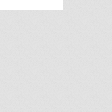
ุม ส่ง 60 นศ.เก่ง! สาขา
สื่อสารธุรกิจ บินลัดฟ้า
อ ม.ซีอาน ประเทศจีน 2 ปี