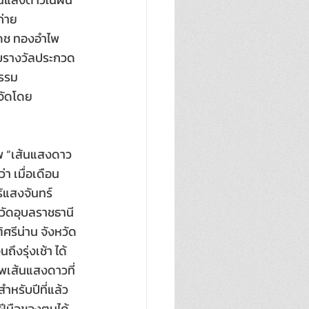
ถ่าย
เดช ทองอำไพ 
อบรางวัลประกวด
กรรม
จัดโดย 
าพ “เส้นแสงดาว
 เมื่อเดือน
้แสงจันทร์
ัดอุบลราชธานี 
ศรีน่าน จังหวัด
ึงรุ่งเช้า ได้
พเส้นแสงดาวที่
หรับปีที่แล้ว
าฝีมือของตนได้