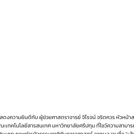
ดงความยินดีกับ ผู้ช่วยศาสตราจารย์ จิโรจน์ จริตควร หัวหน้าส
ณะเทคโนโลยีสารสนเทศ มหาวิทยาลัยศรีปทุม ที่โชว์ความสามาร
 ประเภท ภาพถ่ายวิวธรรมชาติกับดาราศาสตร์ จากผลงานชื่อ “เ