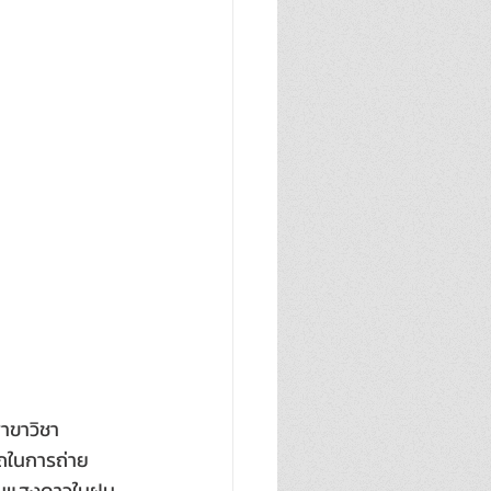
าขาวิชา
ถในการถ่าย
ส้นแสงดาวในฝน