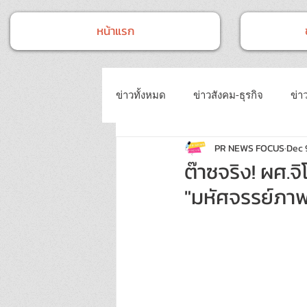
หน้าแรก
ข่าวทั้งหมด
ข่าวสังคม-ธุรกิจ
ข่าว
PR NEWS FOCUS
Dec 
ข่าวงานประชุม-อบรมสัมมนา
ข่
ต๊าซจริง! ผศ.จ
"มหัศจรรย์ภาพ
ข่าวบันเทิง
บทความประชาสัมพั