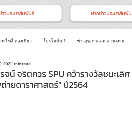
ข่าวประชาสัมพันธ์
ฝากข่าวประชาสัมพันธ
วาไรตี้-ท่องเที่ยว
โปรโมชั่น!!
ข่าวสุขภาพและความงาม
9, 2021
1 min read
าวทั่วไป
ข่าวการศึกษา
ข่าวงานแสดงสินค้า
ข่าว CSR 
ิโรจน์ จริตควร SPU คว้ารางวัลชนะเลิ
ถ่ายดาราศาสตร์" ปี2564
นธ์
Event
ข่าวเทคโนโลยี IT