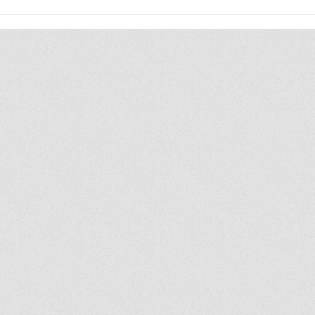
SPU ผนึกกำลัง TED Fund อว.
ม.ศรีปท
MOU TED Fellow 10 หน่วยงาน
ภาษาจีน
ร่วมสร้างเศรษฐกิจนวัตกรรมรุ่น
ศึกษาต่
ใหม่
เต็ม