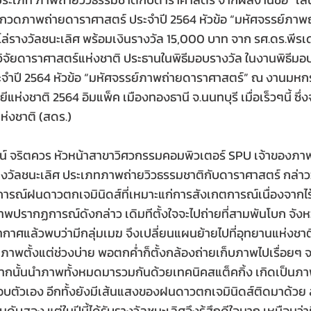
ะกวดภาพถ่ายดาราศาสตร์ ประจำปี 2564 หัวข้อ “มหัศจรรย์ภาพ
โล่รางวัลชนะเลิศ พร้อมเงินรางวัล 15,000 บาท จาก รศ.ดร.พีร
จัยดาราศาสตร์แห่งชาติ ประธานในพิธีมอบรางวัล ในงานพิธีม
จำปี 2564 หัวข้อ “มหัศจรรย์ภาพถ่ายดาราศาสตร์” ณ งานมห
ห่งชาติ 2564 อิมแพ็ค เมืองทองธานี จ.นนทบุรี เมื่อเร็วๆนี้ ซึ่ง
ห่งชาติ (สดร.)
รจน์ จริตควร หัวหน้าสาขาวิศวกรรมคอมพิวเตอร์ SPU เจ้าของภ
งวัลชนะเลิศ ประเภทภาพถ่ายวิวธรรมชาติกับดาราศาสตร์ กล่าวว่า
ฏการณ์ฝนดาวตกเจมินิดส์ที่เหมาะแก่การสังเกตการณ์เนื่องจากไร
ปรากฏการณ์ดังกล่าว เดิมทีตั้งใจจะไปถ่ายที่สามพันโบก จังหว
ศแล้วพบว่ามีกลุ่มเมฆ จึงเปลี่ยนแผนย้ายไปที่อุทยานแห่งชาติ
ายภาพตั้งแต่ช่วงบ่าย พอตกค่ำก็ตั้งกล้องถ่ายเก็บภาพไปเรื่อยๆ จนถ
กนั้นนำภาพทั้งหมดมารวมกันด้วยเทคนิคสแต็คกิ้ง เกิดเป็นภา
บตัวเอง อีกทั้งยังมีเส้นแสงของฝนดาวตกเจมินิดส์ติดมาด้วย สำ
นดับสอง แต่ในปีนี้ได้รับรางวัลชนะเลิศจึงรู้สึกดีใจมาก เหมือนว่