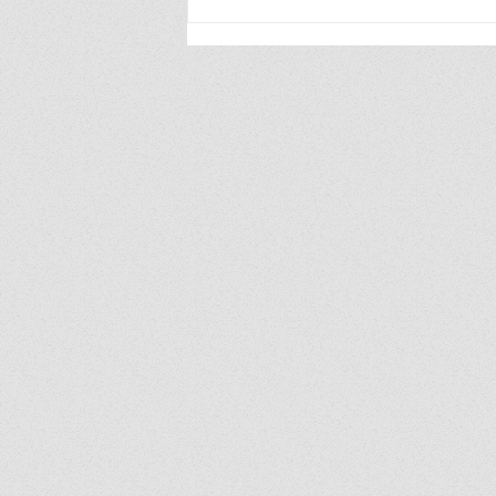
Jobsdb by SEEK จับมือ EFM94
จัดกิจกรรม “ใต้โต๊ะทำงาน: ปัจฉิม
นิเท่ ซีซั่น 3” ชวนคนดัง-นักธุรกิจ
ชั้นนำแนะแนวเส้นทางอาชีพ ติด
อาวุธให้กับนิสิตนักศึกษา ตอกย้ำ
วิสัยทัศน์ผู้นำตลาดแรงงานไทย