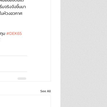
่มจริงจังขึ้นมา
ุในห้วงอวกาศ
ปทุม 
#DEK65
์
See All