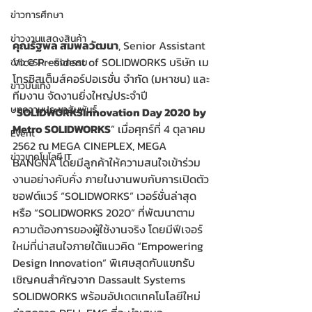
ข่าวการศึกษา
ข่าวงานแสดงสินค้า
คุณรัฐพล สมพลวัฒนา
, Senior Assistant 
Vice President of SOLIDWORKS บริษัท เม
ข่าว CSR - กิจกรรม
โทรซิสเต็มส์คอร์ปอเรชั่น จำกัด (มหาชน) และ
ข่าวบันเทิง
ทีมงาน จัดงานยิ่งใหญ่ประจำปี 
บทความประชาสัมพันธ์
“
SOLIDWORKSInnovation Day 2020 by 
Metro SOLIDWORKS
” เมื่อศุกร์ที่ 4 ตุลาคม 
Event
2562 ณ MEGA CINEPLEX, MEGA 
ข่าวเทคโนโลยี IT
BANGNA โดยมีลูกค้าให้ความสนใจเข้าร่วม
งานอย่างคับคั่ง ภายในงานพบกับการเปิดตัว
ซอฟต์แวร์ “SOLIDWORKS” เวอร์ชั่นล่าสุด 
หรือ “SOLIDWORKS 2020” ที่พัฒนาตาม
ความต้องการของผู้ใช้งานจริง โดยมีฟีเจอร์
ใหม่ที่น่าสนใจภายใต้แนวคิด “Empowering 
Design Innovation” พิเศษสุดกับแขกรับ
เชิญคนสำคัญจาก Dassault Systems 
SOLIDWORKS พร้อมอัปเดตเทคโนโลยีใหม่