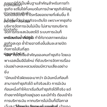
กลยุทธ์ที่ดีเป็นพื้นฐานสำคัญสำหรับการทำ
ข่าวการศึกษา
ธุรกิจ แต่ไม่ใช่ทั้งหมดในการนำพาธุรกิจให้อยู่
ข่าวงานแสดงสินค้า
รอดปลอดภัย กำไรหรือยอดขายที่เพิ่มขึ้น ก็
ไม่ใช่สิ่งชี้วัดว่าธุรกิจจะเติบโต เพราะหากธุรกิจ
ข่าว CSR - กิจกรรม
บริหารจัดการเงินไม่เป็น ไม่สามารถบริหาร
ข่าวบันเทิง
จัดการกระแสเงินสดได้ ระบบการเงินก็
เหมือนถังน้ำที่มีรูรั่ว ทำให้ขาดสภาพคล่อง 
บทความประชาสัมพันธ์
ธุรกิจสะดุด ซ้ำร้ายอาจถึงขั้นล้มละลายปิด
Event
กิจการไปในที่สุด 
ข่าวเทคโนโลยี IT
‘เงิน’
 คือปัจจัยสำคัญของคนทำธุรกิจ โดยเฉ
พาะเอสเอ็มอีมือใหม่ ที่ยังบริหารจัดการเรื่อง
เงินอย่างหละหลวมย่อมมีความเสี่ยงอย่าง
ยิ่ง 
​“มีคนเข้าใจผิดเยอะมากว่า มีเงินหนึ่งก้อนก็
สามารถทำธุรกิจได้ แท้จริงแล้ว การมีเงิน
ก้อนหนึ่งทำให้เราเริ่มต้นทำธุรกิจได้ก็จริง แต่
ถ้าอยากให้ธุรกิจอยู่รอด และมีกำไร ต้องเข้าใจ
การบริหารเงิน หากบริหารไม่เป็นก็มีโอกาส
เจ๊งสูง”
โค้ชหนุ่ม จักรพงษ์ เมษพันธุ์
 เจ้าของ