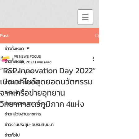
Post
ข่าวทั้งหมด
PR NEWS FOCUS
ข่าวทั้งหมด
Mar 18, 2022
1 min read
“RSP Innovation Day 2022”
ข่าวสังคม-ธุรกิจ
เปิดเวทีโชว์สุดยอดนวัตกรรม
ข่าววาไรตี้-ท่องเที่ยว
จากเครือข่ายอุทยาน
โปรโมชั่น!!
วิทยาศาสตร์ภูมิภาค 4แห่ง
ข่าวสุขภาพและความงาม
ข่าวหน่วยงานราชการ
ข่าวงานประชุม-อบรมสัมมนา
ข่าวทั่วไป