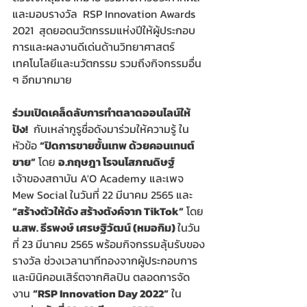
และมอบรางวัล  RSP Innovation Awards 
2021  สุดยอดนวัตกรรมแห่งปีให้ผู้ประกอบ
การและผลงานดีเด่นด้านวิทยาศาสตร์ 
เทคโนโลยีและนวัตกรรม รวมถึงกิจกรรมอื่น 
ๆ อีกมากมาย
ร่วมเปิดเคล็ดลับการทำตลาดออนไลน์ให้
ปัง!
  กับเหล่ากูรูชื่อดังมาร่วมให้ความรู้ ใน
หัวข้อ 
“ปิดการขายขั้นเทพ ด้วยคอนเทนต์
ขาย”
 โดย 
อ.กฤษฎา โรจนโสภณดิษฐ์ 
เจ้าของสถาบัน A'O Academy และเพจ 
Mew Social ในวันที่ 22 มีนาคม 2565 และ 
“สร้างตัวให้ดัง สร้างตังค์จาก TikTok”
 โดย 
น.สพ. ธีรพงษ์ เศรษฐิวัฒน์ (หมอกิม) 
ในวัน
ที่ 23 มีนาคม 2565 พร้อมกิจกรรมลุ้นรับของ
รางวัล ช่วงเวลานาทีทองจากผู้ประกอบการ 
และมินิคอนเสิร์ตจากศิลปิน ตลอดการจัด
งาน 
“RSP Innovation Day 2022”
 ใน