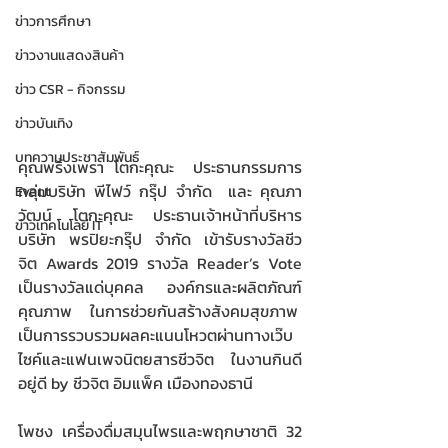
ข่าวการศึกษา
ข่าวงานแสดงสินค้า
ข่าว CSR - กิจกรรม
ข่าวบันเทิง
บทความประชาสัมพันธ์
คุณพริ้งเพรา โตกะคุณะ  ประธานกรรมการ 
กลุ่มบริษัท พีไฟว์ กรุ๊ป จำกัด  และ คุณภา
Event
วัฒน์ โตกะคุณะ ประธานเจ้าหน้าที่บริหาร 
ข่าวเทคโนโลยี IT
บริษัท พรปิยะกรุ๊ป จำกัด เข้ารับรางวัลชีว
จิต Awards 2019 รางวัล Reader’s Vote 
เป็นรางวัลแด่บุคคล องค์กรและผลิตภัณฑ์
คุณภาพ ในการช่วยกันสร้างสังคมสุขภาพ  
เป็นการรวบรวมผลคะแนนโหวตผ่านทางเว๊บ
ไซค์และแฟนเพจนิตยสารชีวจิต ในงานกินดี
อยู่ดี by ชีวจิต อิมแพ็ค เมืองทองธานี
โพชง เครื่องดื่มสมุนไพรและพฤกษาชาติ 32 