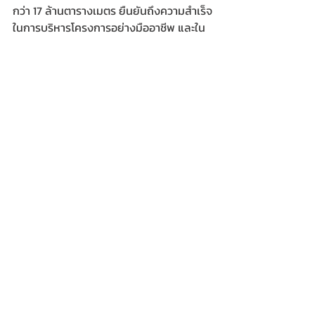
กว่า 17 ล้านตารางเมตร ยืนยันถึงความสำเร็จ
ในการบริหารโครงการอย่างมืออาชีพ และใน
ปี 2565 ยังคงเดินหน้ารับธุรกิจบริหารจัดการ
โครงการที่พักอาศัย ครอบคลุมโครงการ
คอนโดมิเนียม บ้านเดี่ยว และทาวน์โฮม 
สำหรับผู้ที่สนใจ สามารถสอบถามบริการได้
ทาง โทร. 02-688-7555 และทางเว็บไซต์ 
www.plus.co.th/service/living-
management
พลัส พร็อพเพอร์ตี้
อสังหาริมทรัพย์
โครงการคอนโดมิเนียม
โครงการบ้านจัดสรร
ข่าวสังคม-ธุรกิจ
Recent Posts
See All