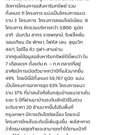
จัดการโครงการอสังหาริมทรัพย์ รวม
ทั้งหมด 11 โครงการ แบ่งเป็นโครงการแนว
ราบ 3  โครงการ  โครงการคอนโดมิเนียม  8  
โครงการ คิดรวมบริหารกว่า 3,800  ยูนิต 
อาทิ  นันทวัน สาทร ราชพฤกษ์, รีเฟล็คชั่น 
จอมเทียน บีช พัทยา, ไฟคัส เลน  สุขุมวิท 
44/1, ไอดีโอ คิว จุฬา-สามย่าน 
จากศูนย์ข้อมูลอสังหาริมทรัพย์ปีนี้พบว่า ใน 
7 เดือนแรก ตั้งแต่ม.ค. – ก.ค.ตลาดที่อยู่
อาศัยมีการเปิดตัวมากกว่าปีที่แล้วมากขึ้น 
49%  โดยปีนี้มีทั้งหมด 59,767 ยูนิต  แบ่ง
เป็นโครงการอาคารชุด 63% โครงการแนว
ราบ 37% ที่น่าสนใจคือในกลุ่มบ้านแนวราบใน
ระยะ 5 ปีที่ผ่านมาบ้านระดับลักชัวรีในช่วง
ระดับราคา 20 ล้านบาทขึ้นไปในพื้นที่
กรุงเทพฯ มีการเติบโตต่อเนื่อง โดยจะมี
โครงการใหม่ในระดับนี้เพิ่มสูงขึ้น  พลัสฯคาด
ว่าไตรมาสสุดท้ายจะสามารถทำได้ตามเป้าที่