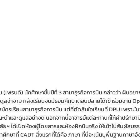
น (เฟรนด์) นักศึกษาชั้นปีที่ 3 สาขาธุรกิจการบิน กล่าวว่า ฝันอยา
ี่ดูสง่างาม หลังเรียนจบมัธยมศึกษาตอนปลายได้เข้าร่วมงาน 
สมัครเรียนสาขาธุรกิจการบิน แต่ที่ตัดสินใจเรียนที่ DPU เพราะใ
แนะนำและดูแลอย่างดี นอกจากนี้อาจารย์แต่ละท่านที่ให้คำปรึกษา
ลัยฯ ได้เปิดห้องผู้โดยสารและห้องฝึกบินจริง ให้เข้าไปสัมผัสบร
าศึกษาที่ CADT สิ่งแรกที่ได้คือ ภาษา ที่นี่จะเน้นปูพื้นฐานภาษา