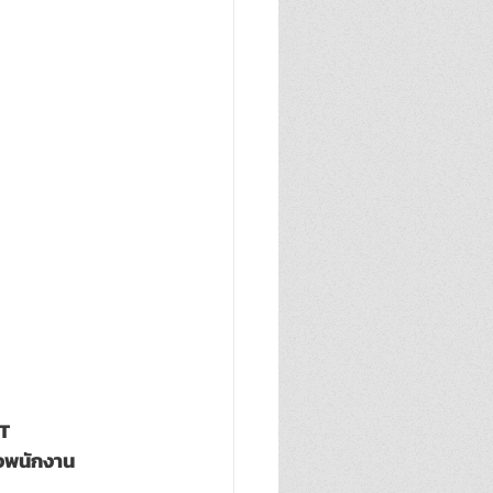
T 
งพนักงาน