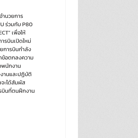
้อำนวยการ
U ร่วมกับ P80 
T” เพื่อให้
ารบินเปิดใหม่
ายการบินกำลัง
ทึกข้อตกลงความ
่งพนักงาน
กงานและปฏิบัติ
าจะได้สัมผัส
บินที่ตนฝึกงาน