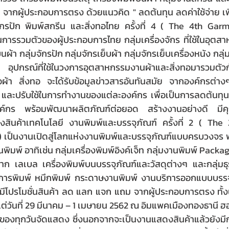
จากผู้ประกอบการตรง ด้วยแนวคิด " ลดต้นทุน ลดค่าใช้จ่าย เพิ
ักรปัก พิมพ์สกรีน และสิ่งทอไทย ครั้งที่ 4 ( The 4th Gar
ารรวมตัวของผู้ประกอบการไทย กลุ่มเครื่องจักร ที่ใช้ในอุตสาหก
นผ้า กลุ่มจักรปัก กลุ่มจักรเย็บผ้า กลุ่มจักรเย็บเครื่องหนัง กลุ
ุ อุปกรณ์ที่ใช้ในวงการอุตสาหกรรมงานผ้าและสิ่งทอมารวมตัว
อผ้า สิ่งทอ จะได้รับข้อมูลข่าวสารอันทันสมัย จากองค์กรต่างๆท
กต์ และปรับใช้ในการทำงานของแต่ละองค์กร เพื่อเป็นการลดต้นทุน 
ค์กร พร้อมพัฒนาผลิตภัณฑ์ต่อยอด สร้างงานอย่างดี มีคุ
นค้าเทคโนโลยี งานพิมพ์และบรรจุภัณฑ์ ครั้งที่ 2 ( The 
 เป็นงานเปิดสู่โลกแห่งงานพิมพ์และบรรจุภัณฑ์แบบครบวงจร พ
มพ์ อาทิเช่น กลุ่มเครื่องพิมพ์อิงค์เจ็ท กลุ่มงานพิมพ์ Packag
าก เลเบล เครื่องพิมพ์บนบรรจุภัณฑ์และวัสดุต่างๆ และกลุ่มธุร
ดุการพิมพ์ หมึกพิมพ์ กระดาษงานพิมพ์ งานบริการออกแบบบรรจุ
มีโปรโมชั่นสินค้า ลด แลก แจก แถม จากผู้ประกอบการตรง ทั้ง
งแต่วันที่ 29 มีนาคม – 1 เมษายน 2562 ณ อิมแพคเมืองทองธานี ฮอล
องทุกวันจัดแสดง ซึ่งนอกจากจะเป็นงานแสดงสินค้าแล้วยังมีก