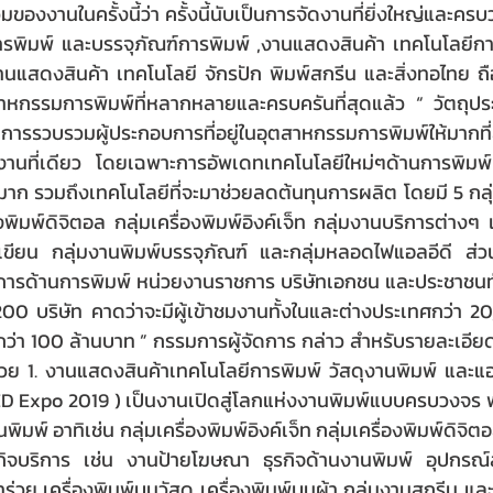
มของงานในครั้งนี้ว่า ครั้งนี้นับเป็นการจัดงานที่ยิ่งใหญ่และค
รพิมพ์ และบรรจุภัณฑ์การพิมพ์ ,งานแสดงสินค้า เทคโนโลยีกา
านแสดงสินค้า เทคโนโลยี จักรปัก พิมพ์สกรีน และสิ่งทอไทย ถ
าหกรรมการพิมพ์ที่หลากหลายและครบครันที่สุดแล้ว “ วัตถุปร
นการรวบรวมผู้ประกอบการที่อยู่ในอุตสาหกรรมการพิมพ์ให้มากที่ส
าชมงานที่เดียว โดยเฉพาะการอัพเดทเทคโนโลยีใหม่ๆด้านการพิมพ์ ซ
าก รวมถึงเทคโนโลยีที่จะมาช่วยลดต้นทุนการผลิต โดยมี 5 กลุ่ม
องพิมพ์ดิจิตอล กลุ่มเครื่องพิมพ์อิงค์เจ็ท กลุ่มงานบริการต่างๆ
งเขียน กลุ่มงานพิมพ์บรรจุภัณฑ์ และกลุ่มหลอดไฟแอลอีดี ส่วนผ
บการด้านการพิมพ์ หน่วยงานราชการ บริษัทเอกชน และประชาชนทั่ว
 200 บริษัท คาดว่าจะมีผู้เข้าชมงานทั้งในและต่างประเทศกว่า 
ว่า 100 ล้านบาท ” กรรมการผู้จัดการ กล่าว สำหรับรายละเอียดข
ด้วย 1. งานแสดงสินค้าเทคโนโลยีการพิมพ์ วัสดุงานพิมพ์ และแอลอี
D Expo 2019 ) เป็นงานเปิดสู่โลกแห่งงานพิมพ์แบบครบวงจร พ
มพ์ อาทิเช่น กลุ่มเครื่องพิมพ์อิงค์เจ็ท กลุ่มเครื่องพิมพ์ดิจิตอ
กิจบริการ เช่น งานป้ายโฆษณา ธุรกิจด้านงานพิมพ์ อุปกรณ์ส
่วย เครื่องพิมพ์บนวัสดุ เครื่องพิมพ์บนผ้า กลุ่มงานสกรีน และอ