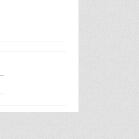
วงทรัพยากรธรรมชาติและ
ดล้อม จัดงานมหกรรม "ทส.
ชน" ครั้งที่ 3 ณ วัดไร่ขิง
ปฐม