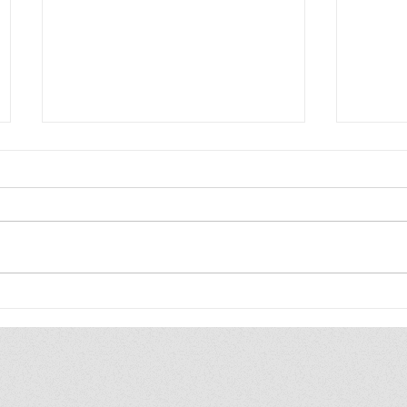
“อุตสาหกรรมแฟร์ ช็อป ชิม แชร์
กระทร
DIPROM Marketplace Festival”
สิ่งแว
พบประชา
จ.นคร