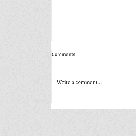
Comments
Write a comment...
วว. / DIPROM / THACCA /
OFOS ขอเชิญร่วมงาน Thailand
Soft Power DNA food &
beverage