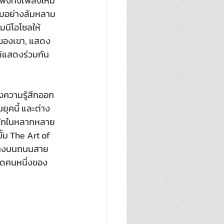
ังทั้งเพลงใหม่
นชมอย่างล้มหลาม
มนีโอโซลให้
์ตของเขา, แสดง
ด้แสดงร่วมกัน
ดงความรู้สึกออก
ุคนี้ และต่าง
มรักในหลากหลาย
ั้ม The Art of 
ินทางบนถนนสาย
สุดคนหนึ่งของ