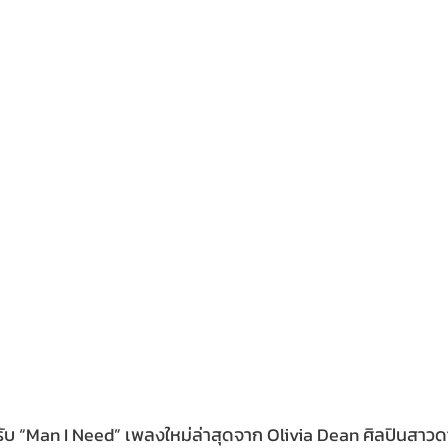
ับ “Man I Need” เพลงใหม่ล่าสุดจาก Olivia Dean ศิลปินสาวดาวรุ