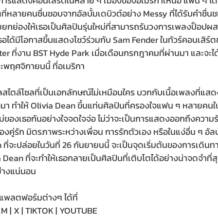
การแสดงคอนเสิร์ตในหลาย ๆ เมืองของอเมริกาเหนือ แฟน ๆ ได้ฟ
ที่หลายคนชื่นชอบจากอัลบั้มเดบิวต์อย่าง Messy ที่ได้รับคำชื่
ยกย่องให้เธอเป็นศิลปินรุ่นใหม่ที่สามารถรันวงการเพลงป็อปผส
 เธอได้มีโอกาสขึ้นแสดงโชว์ร่วมกับ Sam Fender ในทัวร์คอนเสิร
ter ที่งาน BST Hyde Park เมื่อเดือนกรกฎาคมที่ผ่านมา และจะไ
ะพฤศจิกายนนี้ ที่อเมริกา
วลสไตล์โซลที่เป็นเอกลักษณ์ไม่เหมือนใคร บวกกับเนื้อเพลงที่แส
 ทำให้ Olivia Dean ขึ้นแท่นศิลปินที่ครองใจแฟน ๆ หลายคนในย
มใหม่ของเธอกันอย่างใจจดใจจ่อ ไม่ว่าจะเป็นการแสดงออกถึงควา
งคู่รัก มิตรภาพระหว่างเพื่อน การรักตัวเอง หรือในแง่อื่น ๆ อัลบ
ที่จะปล่อยในวันที่ 26 กันยายนนี้ จะเป็นจุดเริ่มต้นของการเด
 Dean ที่จะทำให้เธอกลายเป็นศิลปินที่เติบโตได้อย่างน่าจดจำที่
่างแน่นอน
พลตฟอร์มต่างๆ ได้ที่
 | X | TIKTOK | YOUTUBE