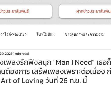
ข่าวประชาสัมพันธ์
ฝากข่าวประชาสัมพันธ
วาไรตี้-ท่องเที่ยว
โปรโมชั่น!!
ข่าวสุขภาพและความงาม
20, 2025
1 min read
าวทั่วไป
ข่าวการศึกษา
ข่าวงานแสดงสินค้า
ข่าว CSR 
่งเพลงรักฟังสนุก “Man I Need” เธอก็
ฉันต้องการ เสิร์ฟเพลงเพราะต่อเนื่อง 
นธ์
Event
ข่าวเทคโนโลยี IT
Art of Loving วันที่ 26 ก.ย. นี้