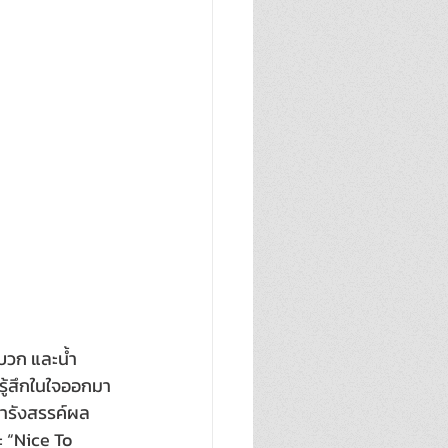
บวก และน้ำ
รู้สึกในใจออกมา
 มารังสรรค์ผล
ะ “Nice To 