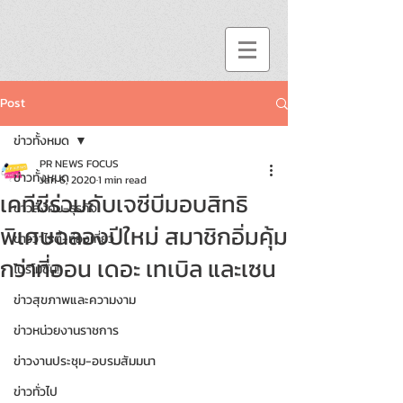
Post
ข่าวทั้งหมด
PR NEWS FOCUS
ข่าวทั้งหมด
Jan 6, 2020
1 min read
เคทีซีร่วมกับเจซีบีมอบสิทธิ
ข่าวสังคม-ธุรกิจ
พิเศษฉลองปีใหม่ สมาชิกอิ่มคุ้ม
ข่าววาไรตี้-ท่องเที่ยว
กว่าที่ออน เดอะ เทเบิล และเซน
โปรโมชั่น!!
ข่าวสุขภาพและความงาม
ข่าวหน่วยงานราชการ
ข่าวงานประชุม-อบรมสัมมนา
ข่าวทั่วไป