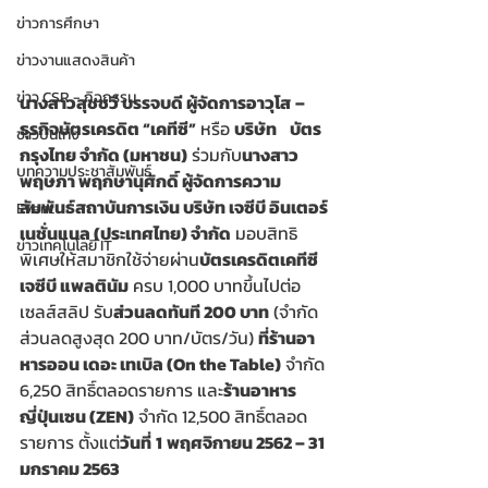
ข่าวการศึกษา
ข่าวงานแสดงสินค้า
ข่าว CSR - กิจกรรม
นางสาวสุชชวี บรรจบดี ผู้จัดการอาวุโส
–
ธุรกิจบัตรเครดิต “เคทีซี”
 หรือ 
บริษัท
บัตร
ข่าวบันเทิง
กรุงไทย จำกัด (มหาชน)
 ร่วมกับ
นางสาว
บทความประชาสัมพันธ์
พฤษภา พฤกษานุศักดิ์ ผู้จัดการความ
สัมพันธ์สถาบันการเงิน บริษัท เจซีบี อินเตอร์
Event
เนชั่นแนล (ประเทศไทย) จำกัด
 มอบสิทธิ
ข่าวเทคโนโลยี IT
พิเศษให้สมาชิกใช้จ่ายผ่าน
บัตรเครดิตเคทีซี 
เจซีบี แพลตินัม
 ครบ 1,000 บาทขึ้นไปต่อ
เซลส์สลิป รับ
ส่วนลดทันที 200 บาท
 (จำกัด
ส่วนลดสูงสุด 200 บาท/บัตร/วัน) 
ที่ร้านอา
หารออน เดอะ เทเบิล (On the Table)
 จำกัด 
6,250 สิทธิ์ตลอดรายการ และ
ร้านอาหาร
ญี่ปุ่นเซน (ZEN)
 จำกัด 12,500 สิทธิ์ตลอด
รายการ ตั้งแต่
วันที่
1
พฤศจิกายน 2562 – 31 
มกราคม 2563