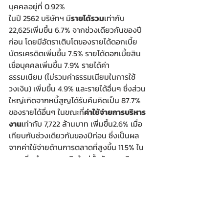
บุคคลอยู่ที่ 0.92%
ในปี 2562 บริษัทฯ มี
รายได้รวม
เท่ากับ 
22,625เพิ่มขึ้น 6.7% จากช่วงเดียวกันของปี
ก่อน โดยมีอัตราเติบโตของรายได้ดอกเบี้ย
บัตรเครดิตเพิ่มขึ้น 7.5% รายได้ดอกเบี้ยสิน
เชื่อบุคคลเพิ่มขึ้น 7.9% รายได้ค่า
ธรรมเนียม (ไม่รวมค่าธรรมเนียมในการใช้
วงเงิน) เพิ่มขึ้น 4.9% และรายได้อื่นๆ ซึ่งส่วน
ใหญ่เกิดจากหนี้สูญได้รับคืนคิดเป็น 87.7% 
ของรายได้อื่นๆ ในขณะที่
ค่าใช้จ่ายการบริหาร
งาน
เท่ากับ 7,722 ล้านบาท เพิ่มขึ้น2.6% เมื่อ
เทียบกับช่วงเดียวกันของปีก่อน ซึ่งเป็นผล
จากค่าใช้จ่ายด้านการตลาดที่สูงขึ้น 11.5% ใน
การเพิ่มจำนวนสมาชิกใหม่ทั้งบัตรเครดิตและ
สินเชื่อบุคคล และการเพิ่มโปรโมชันการตลาด
เพื่อกระตุ้นการใช้จ่ายผ่านบัตรเครดิต โดยที่
ค่าใช้จ่ายด้านบุคคล ค่าใช้จ่ายในการบริหารงา
นอื่นๆ และค่าธรรมเนียมจ่ายเพิ่มขึ้นเล็กน้อย
อยู่ที่ 3.2%  0.5%  และ 0.3% ตามลำดับ 