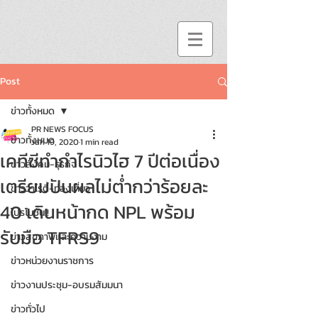
Post
ข่าวทั้งหมด
PR NEWS FOCUS
ข่าวทั้งหมด
Jan 19, 2020
1 min read
เคทีซีทำกำไรนิวไฮ 7 ปีต่อเนื่อง
ข่าวสังคม-ธุรกิจ
เตรียมปันผลไม่ต่ำกว่าร้อยละ
ข่าววาไรตี้-ท่องเที่ยว
40 เดินหน้ากด NPL พร้อม
โปรโมชั่น!!
รับมือ TFRS9
ข่าวสุขภาพและความงาม
ข่าวหน่วยงานราชการ
ข่าวงานประชุม-อบรมสัมมนา
ข่าวทั่วไป