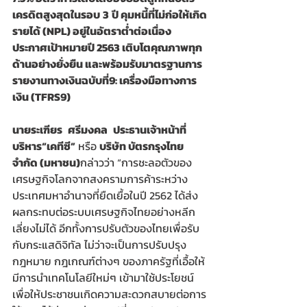
เครดิตสูงสุดในรอบ
3
ปี คุมหนี้ที่ไม่ก่อให้เกิด
รายได้ (NPL) อยู่ในอัตราต่ำต่อเนื่อง 
ประกาศเป้าหมายปี 2563 เติบโตคุณภาพทุก
ด้านอย่างยั่งยืน และพร้อมรับมาตรฐานการ
รายงานทางเงินฉบับที่9: เครื่องมือทางการ
เงิน (TFRS9)
นายระเฑียร
ศรีมงคล
ประธานเจ้าหน้าที่
บริหาร“เคทีซี”
 หรือ 
บริษัท บัตรกรุงไทย 
จำกัด (มหาชน)
กล่าวว่า “การชะลอตัวของ
เศรษฐกิจโลกจากสงครามการค้าระหว่าง
ประเทศมหาอำนาจที่ยืดเยื้อในปี 2562 ได้ส่ง
ผลกระทบต่อระบบเศรษฐกิจไทยอย่างหลีก
เลี่ยงไม่ได้ อีกทั้งการปรับตัวของไทยเพื่อรับ
กับกระแสดิจิทัล ไม่ว่าจะเป็นการปรับปรุง
กฎหมาย กฎเกณฑ์ต่างๆ ของภาครัฐที่เอื้อให้
มีการนำเทคโนโลยีใหม่ๆ เข้ามาใช้ประโยชน์ 
เพื่อให้ประชาชนเกิดความสะดวกสบายต่อการ