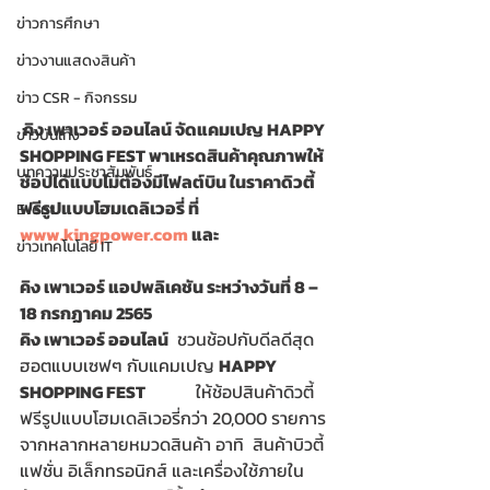
ข่าวการศึกษา
ข่าวงานแสดงสินค้า
ข่าว CSR - กิจกรรม
 คิง เพาเวอร์ ออนไลน์ จัดแคมเปญ HAPPY 
ข่าวบันเทิง
SHOPPING FEST พาเหรดสินค้าคุณภาพให้
บทความประชาสัมพันธ์
ช้อปได้แบบไม่ต้องมีไฟลต์บิน ในราคาดิวตี้
ฟรีรูปแบบโฮมเดลิเวอรี่ ที่ 
Event
www.kingpower.com
 และ
ข่าวเทคโนโลยี IT
คิง เพาเวอร์ แอปพลิเคชัน ระหว่างวันที่ 8 – 
18 กรกฏาคม 2565  
คิง เพาเวอร์ ออนไลน์
  ชวนช้อปกับดีลดีสุด
ฮอตแบบเซฟๆ กับแคมเปญ 
HAPPY 
SHOPPING FEST              
 ให้ช้อปสินค้าดิวตี้
ฟรีรูปแบบโฮมเดลิเวอรี่กว่า 20,000 รายการ
จากหลากหลายหมวดสินค้า อาทิ  สินค้าบิวตี้ 
แฟชั่น อิเล็กทรอนิกส์ และเครื่องใช้ภายใน