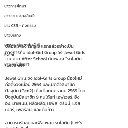
ข่าวการศึกษา
ข่าวงานแสดงสินค้า
ข่าว CSR - กิจกรรม
ข่าวบันเทิง
บทความประชาสัมพันธ์
ปล่อยเพลง single แรกแล้วอย่างเป็น
ทางการกับ Idol-Girl Group วง Jewel Girls 
Event
จากค่าย After School กับเพลง “รถไอติม 
(Let’s Go)”
ข่าวเทคโนโลยี IT
Jewel Girls วง Idol-Girls Group น้องใหม่
ก่อตั้งวงเมื่อปี 2564 และเปิดตัวสมาชิก
ปัจจุบัน (Gen2) เมื่อเดือนมกราคม 2565 โดย
ปัจจุบันมีสมาชิก 9 คนได้แก่ เอฟเวอร์, อิง
อิง, มายเนม, หลิวหลิว, เอพิส, ดรีมมี่, แจส
เปอร์, เพอร์ลิน, และ ต้นข้าว
สามารถรับชมและฟังเพลง รถไอติม (Let’s 