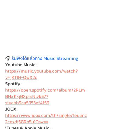
🎧 
รับฟังได้แล้วทาง Music Streaming 
Youtube Music : 
https://music.youtube.com/watch?
v=jKT1H-QwX2c
Spotify : 
https://open.spotify.com/album/2RLm
BHx11kjBXprsNlvk57?
si=abb9ca5953ef4f59
JOOX : 
https://www.joox.com/th/single/1eulmz
2cexdj5GRo5u1Osw==
iTunes & Apple Music : 