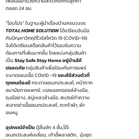
เพื่อเอื้ออำนวยความสะดวกให้กับลูกค้า
ตลอด 24 ชม.
“โฮมโปร”
 ในฐานะผู้นำเรื่องบ้านครบวงจร 
TOTAL HOME SOLUTION
 ได้เตรียมรับมือ
กับปัญหาวิกฤติไวรัสโควิด 19 (COVID-19) 
จึงได้เตรียมสต็อกสินค้าไว้รองรับความ
ต้องการที่เพิ่มมากขึ้น โดยแบ่งกลุ่มสินค้า
เป็น 
Stay Safe Stay Home อยู่บ้านให้
ปลอดภัย 
กลุ่มสินค้าเพื่อป้องกันการแพร่
ระบาดของเชื้อ COVID -19 
ของใช้ส่วนตัวที่
ทุกคนต้องมี
 กระดาษอเนกประสงค์
, 
หน้ากาก
อนามัยการแพทย์
, 
เจลแอลกอฮอล์ล้างมือ
, 
ถุงมือยาง, 
สบู่เหลวล้างมือ
,
 สเปรย์ทำความ
สะอาดฆ่าเชื้ออเนกประสงค์
,
 ตะกร้าผ้า
,
 ผ้า
ขนหนู 
อุปกรณ์จำเป็น
 ตู้ลิ้นชัก 4 ชั้น
,
โต๊ะ
อเนกประสงค์เหลี่ยม
,
 เก้าอี้พลาสติก
,
  มุ้งชุด