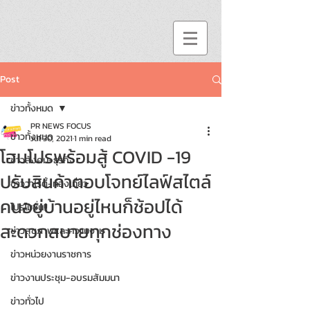
Post
ข่าวทั้งหมด
PR NEWS FOCUS
ข่าวทั้งหมด
Jul 30, 2021
1 min read
โฮมโปรพร้อมสู้ COVID -19
ข่าวสังคม-ธุรกิจ
ปรับสินค้าตอบโจทย์ไลฟ์สไตล์
ข่าววาไรตี้-ท่องเที่ยว
คนอยู่บ้านอยู่ไหนก็ช้อปได้
โปรโมชั่น!!
สะดวกสบายทุกช่องทาง
ข่าวสุขภาพและความงาม
ข่าวหน่วยงานราชการ
ข่าวงานประชุม-อบรมสัมมนา
ข่าวทั่วไป