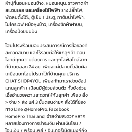
ผ้าปูที่นอนหมอนข้าง
,
 หมอนหนุน
,
 ราวพาดผ้า
สแตนเลส 
และ
เครื่องใช้ไฟฟ้า
 รางปลั๊กไฟ
,
พัดลมตั้งโต๊ะ
,
 ตู้เย็น 1 ประตู
,
 กาต้มน้ำไฟฟ้า
,
ไมโครเวฟ หม้อหุงข้าว
,
เครื่องซักผ้าฝาบน, 
เครื่องปิ้งขนมปัง
โฮมโปรพร้อมมอบประสบการณ์การซื้อของที่
สะดวกสบาย และไร้รอยต่อให้แก่ลูกค้า ตอบ
โจทย์ทุกความต้องการ และทุกไลฟ์สไตล์จาก
ที่บ้านตลอด 24 ชม. เพียงแค่ปลายนิ้วสัมผัส 
เหมือนยกโฮมโปรมาไว้ที่บ้านคุณ บริการ 
CHAT SHOP4YOU เพียงทักมาเราช่วยช้อป
แทนลูกค้า เหมือนมีผู้ช่วยส่วนตัว ทั้งยังช่วย
เอื้ออำนวยความสะดวกให้กับลูกค้า เพียง สั่ง 
> จ่าย > ส่ง แค่ 3 ขั้นตอนง่ายๆ สั่งได้ที่ช่อง
ทาง Line @HomePro, Facebook 
HomePro Thailand, จ่ายง่ายสะดวกหลาก
หลายช่องทางการชำระเงิน ผ่านเงินโอน / 
โอนเงิน / พร้อมเพย์ / อินเทอร์เน็ตแบงก์กิ้ง 