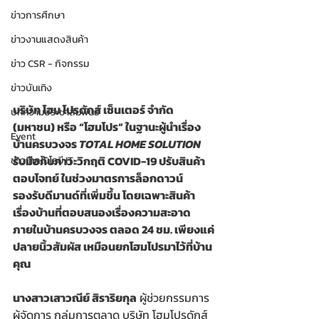
ข่าวการศึกษา
ข่าวงานแสดงสินค้า
ข่าว CSR - กิจกรรม
ข่าวบันเทิง
บริษัท โฮม โปรดักส์ เซ็นเตอร์ จำกัด 
บทความประชาสัมพันธ์
(มหาชน) หรือ “โฮมโปร” 
ในฐานะผู้นำเรื่อง
Event
บ้านครบวงจร 
TOTAL HOME SOLUTION
รับมือกับภาวะวิกฤติ COVID-19
 ปรับสินค้า
ข่าวเทคโนโลยี IT
ตอบโจทย์ ในช่วงมาตรการล็อกดาวน์ 
รองรับดีมานด์ที่เพิ่มขึ้น โดยเฉพาะสินค้า
เรื่องบ้านที่ตอบสนองเรื่องความสะอาด
ภายในบ้านครบวงจร 
ตลอด 24 ชม. เพียงแค่
ปลายนิ้วสัมผัส เหมือนยกโฮมโปรมาไว้ที่บ้าน
คุณ
นางสาวเสาวณีย์ สิราริยกุล
 ผู้ช่วยกรรมการ
ผู้จัดการ กลุ่มการตลาด บริษัท โฮมโปรดักส์ 