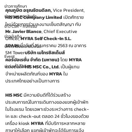
ข่าวการศึกษา
คุณภูษิต อรุณรัตนดิลก, 
Vice President, 
ข่าวงานแสดงสินค้า
HIS MSC Company Limited
 เปิดศักราช
ใหม่ด้วยการร่วมลงนามเซ็นตสัญญา กับ 
ข่าว CSR - กิจกรรม
Mr. Javier Blanco
, Chief Executive 
ข่าวบันเทิง
Officer, 
MYRA Self Check-In S.L. 
SPAIN
เมื่อวันที่ 16 มกราคม 2563 ณ อาคาร 
บทความประชาสัมพันธ์
SM Tower
บริษัท เมโทรซิสเต็มส์
Event
คอร์ปอเรชั่น จำกัด (มหาชน)
 โดย 
MYRA
แต่งตั้งให้ 
HIS MSC Co., Ltd.
 เป็นผู้แทน
ข่าวเทคโนโลยี IT
จำหน่ายผลิตภัณฑ์ของ 
MYRA
 ใน
ประเทศไทยอย่างเป็นทางการ
HIS MSC
 มีความยินดีที่ได้ร่วมสร้าง
ประสบการณ์ในการเดินทางของแขกผู้เข้าพัก
ในโรงแรม โดยเฉพาะช่วงระหว่างการ check-
in และ check-out ตลอด 24 ชั่วโมงของด้วย
เครื่อง kiosk 
MYRA
 ที่มีบริการหลากหลาย
ภาษาให้เลือก แขกผู้เข้าพักจะได้รับการแจ้ง