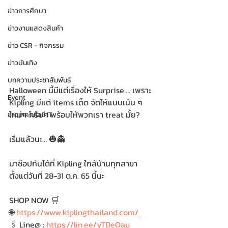
ข่าวการศึกษา
ข่าวงานแสดงสินค้า
ข่าว CSR - กิจกรรม
ข่าวบันเทิง
บทความประชาสัมพันธ์
Halloween นี้มีแต่เรื่องให้ Surprise…. เพราะ 
Event
Kipling มีแต่ items เด็ด จัดให้แบบเน้น ๆ 
ใหม่ๆ กริบๆ พร้อมให้พวกเรา treat มั้ย? 
ข่าวเทคโนโลยี IT
เริ่มแล้วนะ… 🎃👻
มาช๊อปกันได้ที่ Kipling ใกล้บ้านทุกสาขา 
ตั้งแต่วันที่ 28-31 ต.ค. 65 นี้นะ
SHOP NOW 🛒
🌐 
https://www.kiplingthailand.com/ 
🖇️ Line@ : 
https://lin.ee/yTDeOau