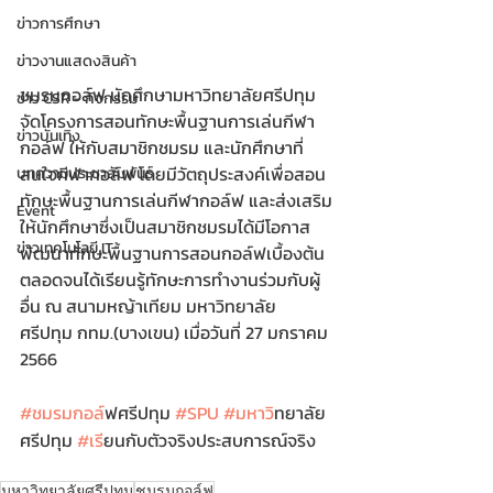
ข่าวการศึกษา
ข่าวงานแสดงสินค้า
ชมรมกอล์ฟ นักศึกษามหาวิทยาลัยศรีปทุม 
ข่าว CSR - กิจกรรม
จัดโครงการสอนทักษะพื้นฐานการเล่นกีฬา
ข่าวบันเทิง
กอล์ฟ ให้กับสมาชิกชมรม และนักศึกษาที่
สนใจกีฬากอล์ฟ โดยมีวัตถุประสงค์เพื่อสอน
บทความประชาสัมพันธ์
ทักษะพื้นฐานการเล่นกีฬากอล์ฟ และส่งเสริม
Event
ให้นักศึกษาซึ่งเป็นสมาชิกชมรมได้มีโอกาส
ข่าวเทคโนโลยี IT
พัฒนาทักษะพื้นฐานการสอนกอล์ฟเบื้องต้น 
ตลอดจนได้เรียนรู้ทักษะการทำงานร่วมกับผู้
อื่น ณ สนามหญ้าเทียม มหาวิทยาลัย
ศรีปทุม กทม.(บางเขน) เมื่อวันที่ 27 มกราคม 
2566
#ชมรมกอล
์ฟศรีปทุม 
#SPU
#มหาว
ิทยาลัย
ศรีปทุม 
#เร
ียนกับตัวจริงประสบการณ์จริง
มหาวิทยาลัยศรีปทุม
ชมรมกอล์ฟ