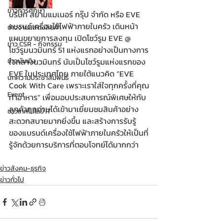
ข่าวการศึกษา
บริษัท สยามแมเนอร์ กรุ๊ป จำกัด หรือ EVE 
แบรนด์เครื่องใช้ไฟฟ้าภายในครัว เดินหน้า
ข่าวงานแสดงสินค้า
แผนขยายการลงทุน เปิดโชว์รูม EVE @ 
ข่าว CSR - กิจกรรม
โชว์รูมนวมินทร์ 51 แห่งแรกอย่างเป็นทางการ
ข่าวบันเทิง
ใจกลางนวมินทร์ นับเป็นโชว์รูมแห่งแรกของ 
EVE ในประเทศไทย ภายใต้แนวคิด “EVE 
บทความประชาสัมพันธ์
Cook With Care เพราะเราใส่ใจทุกครั้งที่คุณ
Event
ทำอาหาร” เพื่อมอบประสบการณ์พิเศษให้กับ
ลูกค้าทุกท่านได้เข้ามาเยี่ยมชมสินค้าอย่าง
ข่าวเทคโนโลยี IT
สะดวกสบายมากยิ่งขึ้น และสร้างการรับรู้
ของแบรนด์เครื่องใช้ไฟฟ้าภายในครัวให้เป็นที่
รู้จักด้วยการบริการที่ตอบโจทย์ได้มากกว่า
ข่าวสังคม-ธุรกิจ
ข่าวทั่วไป