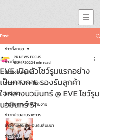
Post
ข่าวทั้งหมด
PR NEWS FOCUS
ข่าวทั้งหมด
Oct 4, 2020
1 min read
EVE เปิดตัวโชว์รูมแรกอย่าง
ข่าวสังคม-ธุรกิจ
เป็นทางการ รองรับลูกค้า
ข่าววาไรตี้-ท่องเที่ยว
ใจกลางนวมินทร์ @ EVE โชว์รูม
โปรโมชั่น!!
นวมินทร์ 51
ข่าวสุขภาพและความงาม
ข่าวหน่วยงานราชการ
ข่าวงานประชุม-อบรมสัมมนา
ข่าวทั่วไป