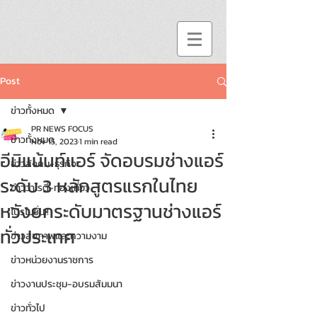
Post
ข่าวทั้งหมด
PR NEWS FOCUS
ข่าวทั้งหมด
Nov 15, 2023
1 min read
อีมิแน้นท์แอร์ จัดอบรมช่างแอร์
ข่าวสังคม-ธุรกิจ
ระดับ 3 หลักสูตรแรกในไทย
ข่าววาไรตี้-ท่องเที่ยว
หวังยกระดับมาตรฐานช่างแอร์
โปรโมชั่น!!
ทั่วประเทศ
ข่าวสุขภาพและความงาม
ข่าวหน่วยงานราชการ
ข่าวงานประชุม-อบรมสัมมนา
ข่าวทั่วไป