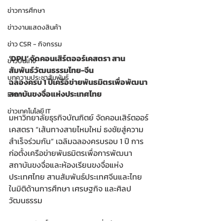
ข่าวการศึกษา
ข่าวงานแสดงสินค้า
ข่าว CSR - กิจกรรม
‘DPU’ จัดคอนเสิร์ตออร์เคสตรา สาน
ข่าวบันเทิง
สัมพันธ์วัฒนธรรมไทย-จีน
บทความประชาสัมพันธ์
ฉลองครบ 1 ปีเครือข่ายพันธมิตรเพื่อพัฒนา
สถาบันขงจื่อแห่งประเทศไทย
Event
ข่าวเทคโนโลยี IT
มหาวิทยาลัยธุรกิจบัณฑิตย์ จัดคอนเสิร์ตออร์
เคสตรา “เส้นทางสายไหมใหม่ ธงชัยสู่ความ
สำเร็จร่วมกัน” เฉลิมฉลองครบรอบ 1 ปี การ
ก่อตั้งเครือข่ายพันธมิตรเพื่อการพัฒนา
สถาบันขงจื่อและห้องเรียนขงจื่อแห่ง
ประเทศไทย สานสัมพันธ์ประเทศจีนและไทย
ในมิติด้านการศึกษา เศรษฐกิจ และศิลป
วัฒนธรรม 