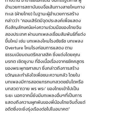
ทางด้าน อาจารย์เอกรัตน์ จันทร์รัฐิติกาล ผู้
อำนวยการสถาบันขงจื่อเส้นทางสายไหมทาง
ทะเล (ฝ่ายไทย) ในฐานะผู้อำนวยการสร้าง 
กล่าวว่า “คอนเสิร์ตมีจุดประสงค์เพื่อแสดง
ถึงสัญลักษณ์แห่งความร่วมมือของไทยจีน
สองประเทศ ผ่านบทเพลงเชื่อมสัมพันธ์ที่แต่ง
ขึ้นใหม่ เช่น บทเพลงโหมโรงชัยธัช บทเพลง 
Overture โหมโรงก่อนการแสดง ตาม
ธรรมเนียมดนตรีคลาสสิค ซึ่งแต่งโดยคุณ
มรกต เชิดชูงาม ที่อิงเนื้อเรื่องจากธชัคคสูตร
ของพระพุทธศาสนา ซึ่งกล่าวถึงการสร้าง
ขวัญและกำลังใจเพื่อชนะความกลัว โดยใน
บทเพลงมีการสอดแทรกบทสวดชยันโตหรือ
บทสวด‘ถวาย พร พระ’ ของไทยเข้าไปเป็น
ระยะ นอกจากนี้ยังมีบทเพลงอื่นๆที่เป็นการ
แสดงถึงความผูกพันของพี่น้องไทยจีนตั้งแต่
อดีตซึ่งจะยิ่งรุ่งเรืองต่อไปในอนาคต”