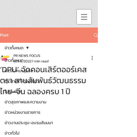
Post
ข่าวทั้งหมด
PR NEWS FOCUS
ข่าวทั้งหมด
Oct 3, 2022
1 min read
‘DPU’ จัดคอนเสิร์ตออร์เคส
ข่าวสังคม-ธุรกิจ
ตรา สานสัมพันธ์วัฒนธรรม
ข่าววาไรตี้-ท่องเที่ยว
ไทย-จีน ฉลองครบ 1 ปี
โปรโมชั่น!!
ข่าวสุขภาพและความงาม
ข่าวหน่วยงานราชการ
ข่าวงานประชุม-อบรมสัมมนา
ข่าวทั่วไป