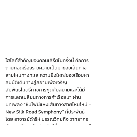
ไฮไลท์สำคัญของคอนเสิร์ตในครั้งนี้ คือการ
ถ่ายทอดเรื่องราวความเป็นมาของเส้นทาง
สายไหมทางทะเล ความยิ่งใหญ่ของเรือมหา
สมบัติเดินทางสู่สยามเพื่อเจริญ
สัมพันธไมตรีทางการฑูตกับสยามและได้มี
การแลกเปลี่ยนทางการค้าเรื่อยมา ผ่าน
บทเพลง “ซิมโฟนีแห่งเส้นทางสายไหมใหม่ - 
New Silk Road Symphony” ที่ประพันธ์
โดย อาจารย์ดำริห์ บรรณวิทยกิจ วาทยากร 
นักดนตรี และนักประพันธ์ที่มากประสบการณ์
กว่า 30 ปี  กับทั้งยังมีนักร้องที่มีชื่อเสียง 