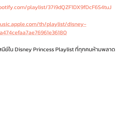
spotify.com/playlist/37i9dQZF1DX9fDcF6S4tuJ
usic.apple.com/th/playlist/disney-
5a474cefaa7ae76961e36180
นีย์ใน Disney Princess Playlist ที่ทุกคนห้ามพลาด