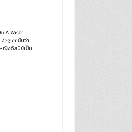
On A Wish” 
 Zegler นับว่า
ญิงดิสนีย์เป็น