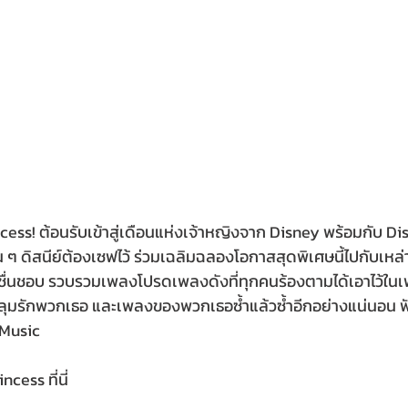
ess! ต้อนรับเข้าสู่เดือนแห่งเจ้าหญิงจาก Disney พร้อมกับ Di
ฟน ๆ ดิสนีย์ต้องเซฟไว้ ร่วมเฉลิมฉลองโอกาสสุดพิเศษนี้ไปกับเหล
นชื่นชอบ รวบรวมเพลงโปรดเพลงดังที่ทุกคนร้องตามได้เอาไว้ในเพ
ุมรักพวกเธอ และเพลงของพวกเธอซ้ำแล้วซ้ำอีกอย่างแน่นอน ฟังไ
 Music
cess ที่นี่