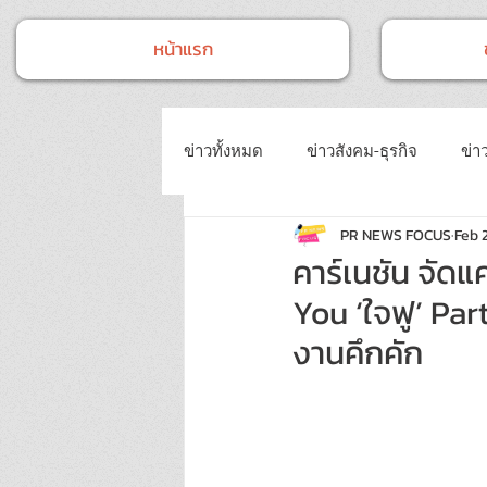
หน้าแรก
ข่าวทั้งหมด
ข่าวสังคม-ธุรกิจ
ข่าว
PR NEWS FOCUS
Feb 
ข่าวงานประชุม-อบรมสัมมนา
ข่
คาร์เนชัน จัด
You ‘ใจฟู’ Pa
ข่าวบันเทิง
บทความประชาสัมพั
งานคึกคัก