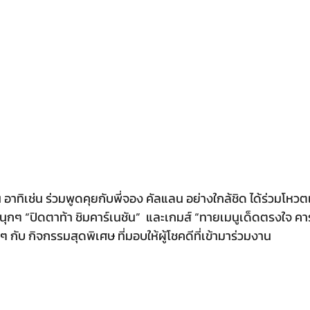
าทิเช่น ร่วมพูดคุยกับพี่จอง คัลแลน อย่างใกล้ชิด ได้ร่วมโหว
ุกๆ “ปิดตาท้า ชิมคาร์เนชัน”  และเกมส์ “ทายเมนูเด็ดตรงใจ คาร
ๆ กับ กิจกรรมสุดพิเศษ ที่มอบให้ผู้โชคดีที่เข้ามาร่วมงาน