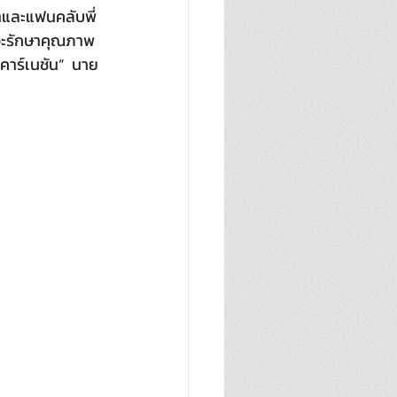
าและแฟนคลับพี่
าจะรักษาคุณภาพ 
คาร์เนชัน”  นาย