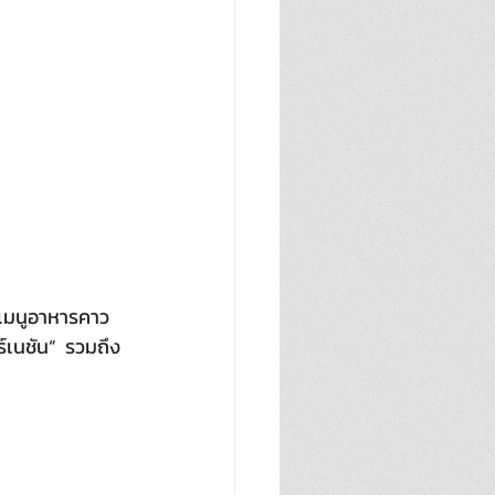
ตเมนูอาหารคาว 
์เนชัน”  รวมถึง