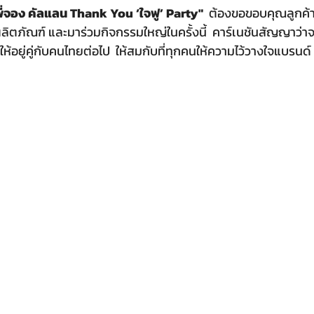
พี่จอง คัลแลน Thank You ‘ใจฟู’ Party"
  ต้องขอขอบคุณลูกค้
ลิตภัณฑ์ และมาร่วมกิจกรรมใหญ่ในครั้งนี้  คาร์เนชันสัญญาว่
อยู่คู่กับคนไทยต่อไป  ให้สมกับที่ทุกคนให้ความไว้วางใจแบรนด์ 