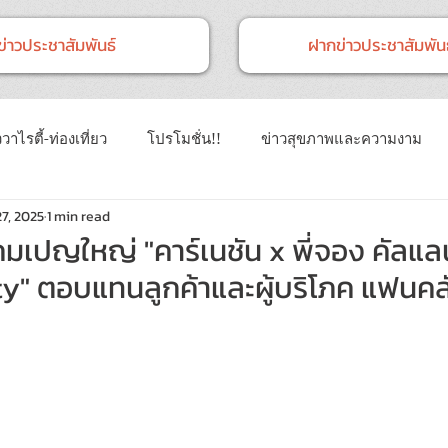
ข่าวประชาสัมพันธ์
ฝากข่าวประชาสัมพันธ
วาไรตี้-ท่องเที่ยว
โปรโมชั่น!!
ข่าวสุขภาพและความงาม
27, 2025
1 min read
าวทั่วไป
ข่าวการศึกษา
ข่าวงานแสดงสินค้า
ข่าว CSR 
แคมเปญใหญ่ "คาร์เนชัน x พี่จอง คัลแ
rty" ตอบแทนลูกค้าและผู้บริโภค แฟนคล
นธ์
Event
ข่าวเทคโนโลยี IT