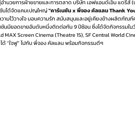
ผู้อำนวยการฝ่ายขายและการตลาด บริษัท เอฟแอนด์เอ็น แดรี่ส์ 
เนชันได้จัดแคมเปญใหญ่ 
"คาร์เนชัน x พี่จอง คัลแลน Thank You
ความไว้วางใจ มอบความรัก สนับสนุนและอยู่เคียงข้างผลิตภัณฑ์
นชันมียอดขายอันดับหนึ่งติดต่อกัน 9 ปีซ้อน ซึ่งได้จัดกิจกรรมในวั
World MAX Screen Cinema (Theatre 15), SF Central World C
้ “ใจฟู” ไปกับ พี่จอง คัลแลน พร้อมกิจกรรมดีๆ