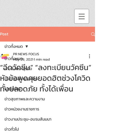
Post
ข่าวทั้งหมด
PR NEWS FOCUS
ข่าวทั้งหมด
May 29, 2021
1 min read
“ฉีดวัคซีน” “ลงทะเบียนวัคซีน”
ข่าวสังคม-ธุรกิจ
หัวข้อพูดคุยยอดฮิตช่วงโควิด
ข่าววาไรตี้-ท่องเที่ยว
ทั้งปลอดภัย ทั้งได้เพื่อน
โปรโมชั่น!!
ข่าวสุขภาพและความงาม
ข่าวหน่วยงานราชการ
ข่าวงานประชุม-อบรมสัมมนา
ข่าวทั่วไป