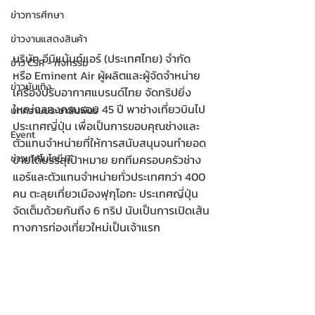
ข่าวการศึกษา
ข่าวงานแสดงสินค้า
บริษัท อีมิแน้นท์แอร์ (ประเทศไทย) จำกัด 
ข่าว CSR - กิจกรรม
หรือ Eminent Air ผู้ผลิตและผู้จัดจำหน่าย
ข่าวบันเทิง
เครื่องปรับอากาศแบรนด์ไทย จัดทริปยิ่ง
ใหญ่ฉลองครบรอบ 45 ปี พาช่างเที่ยวบินไป
บทความประชาสัมพันธ์
ประเทศญี่ปุ่น เพื่อเป็นการขอบคุณช่างและ
Event
ตัวแทนจำหน่ายที่ให้การสนับสนุนจนทำยอด
ข่าวเทคโนโลยี IT
ขายได้บรรลุเป้าหมาย ยกทีมครอบครัวช่าง
แอร์และตัวแทนจำหน่ายทั่วประเทศกว่า 400 
คน ตะลุยเที่ยวเมืองฟุกุโอกะ ประเทศญี่ปุ่น  
จัดเต็มด้วยกันถึง 6 ทริป นับเป็นการเปิดเส้น
ทางการท่องเที่ยวใหม่เป็นเจ้าแรก 