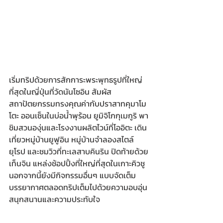
เริ่มทริปด้วยการสักการะพระพุทธรูปที่ใหญ่
ที่สุดในญี่ปุ่นที่วัดนันโซอิน สัมผัส
สถาปัตยกรรมทรงคุณค่ากับปราสาทคุมาโม
โตะ ออนเซ็นในบ่อน้ำพุร้อน ยูมิจิโกกุเมกูริ พา
ชิมสวนองุ่นและโรงงานผลิตไวน์ที่โออิตะ เดิน
เที่ยวหมู่บ้านยูฟูอิน หมู่บ้านจำลองสไตล์
ยุโรป และชมวิวที่ทะเลสาบคินริน ปิดท้ายด้วย
เท็นจิน แหล่งช้อปปิ้งที่ใหญ่ที่สุดในเกาะคิวชู 
นอกจากนี้ยังมีกิจกรรมอื่นๆ แบบจัดเต็ม 
บรรยากาศตลอดทริปเต็มไปด้วยความอบอุ่น 
สนุกสนานและความประทับใจ