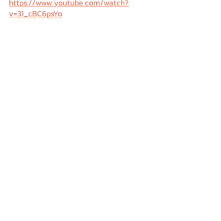
https://www.youtube.com/watch?
v=31_cBC6psYo