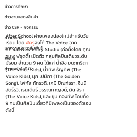
ข่าวการศึกษา
ข่าวงานแสดงสินค้า
ข่าว CSR - กิจกรรม
After School ค่ายเพลงน้องใหม่สำหรับวัย
ข่าวบันเทิง
เรียน โดย 
#คร
ูจังโก้ The Voice จาก
บทความประชาสัมพันธ์
สถาบัน New Entry Studio (ก่อตั้งโดย คุณ 
ชมพู ฟรุตตี้) เปิดตัว กลุ่มศิลปินเดี่ยวระดับ
Event
มัธยม จำนวน 9 คน ได้แก่ น้ำอิง มนภทริตา 
ข่าวเทคโนโลยี IT
(The Voice Kids), น้ำทิพ ธัญทิพ (The 
Voice Kids), มุก เปมิกา (The Golden 
Song), โฟกัส ภัทรวดี, เคมิ ปัณฑ์ธรา, จินนี่ 
ฉัตร์รวี, เรนเดียร์ วรรณกาญจน์, มิน จิรา 
(The Voice Kids), และ ขุน กองทัพ โดยทั้ง 
9 คนเป็นศิลปินเดี่ยวที่มีเพลงเป็นของตัวเอง 
ดังนี้