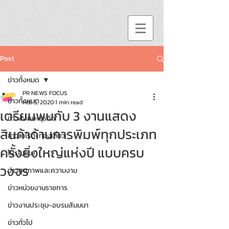
Post
ข่าวทั้งหมด
PR NEWS FOCUS
ข่าวทั้งหมด
Feb 5, 2020
1 min read
เตรียมพบกับ 3 งานแสดง
ข่าวสังคม-ธุรกิจ
สินค้าด้านการพิมพ์ทุกประเภท
ข่าววาไรตี้-ท่องเที่ยว
ครั้งยิ่งใหญ่แห่งปี แบบครบ
โปรโมชั่น!!
วงจร
ข่าวสุขภาพและความงาม
ข่าวหน่วยงานราชการ
ข่าวงานประชุม-อบรมสัมมนา
ข่าวทั่วไป