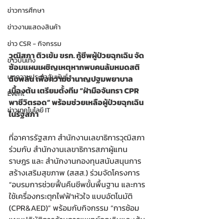
ข่าวการศึกษา
ข่าวงานแสดงสินค้า
ข่าว CSR - กิจกรรม
วุฒิสภา ติวเข้ม ขรก. กู้ชีพผู้ป่วยฉุกเฉิน จัด
ข่าวบันเทิง
ซ้อมแผนเผชิญเหตุหากพบคนล้มหมดสติ
บทความประชาสัมพันธ์
ฉับพลัน เพื่อความชำนาญปฐมพยาบาล
เบื้องต้น เตรียมตั้งทีม “ฝ่ามือจันทรา CPR 
Event
พาชีวิตรอด” พร้อมช่วยเหลือผู้ป่วยฉุกเฉิน
ข่าวเทคโนโลยี IT
ในรัฐสภา
ที่อาคารรัฐสภา สำนักงานเลขาธิการวุฒิสภา 
ร่วมกับ สำนักงานเลขาธิการสภาผู้แทน
ราษฎร และ สำนักงานกองทุนสนับสนุนการ
สร้างเสริมสุขภาพ (สสส.) ร่วมจัดโครงการ 
“อบรมการช่วยฟื้นคืนชีพขั้นพื้นฐาน และการ
ใช้เครื่องกระตุกไฟฟ้าหัวใจ แบบอัตโนมัติ 
(CPR&AED)” พร้อมกับกิจกรรม “การซ้อม