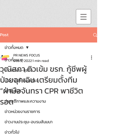
Post
ข่าวทั้งหมด
PR NEWS FOCUS
ข่าวทั้งหมด
Dec 3, 2022
1 min read
วุฒิสภา ติวเข้ม ขรก. กู้ชีพผู้
ข่าวสังคม-ธุรกิจ
ป่วยฉุกเฉิน เตรียมตั้งทีม
ข่าววาไรตี้-ท่องเที่ยว
“ฝ่ามือจันทรา CPR พาชีวิต
โปรโมชั่น!!
รอด”
ข่าวสุขภาพและความงาม
ข่าวหน่วยงานราชการ
ข่าวงานประชุม-อบรมสัมมนา
ข่าวทั่วไป