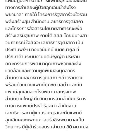
แผนปฏิบัติการด้านการแพทย์ฉุกเฉินและเส้น
ทางการลำเลียงผู้ป่วยฉุกเฉินนำส่งโรง
พยาบาล” ภายใต้ โครงการรัฐสภาร่วมใจรวม
พลังสร้างสุข สำนักงานเลขาธิการวุฒิสภา 
และโครงการสื่อสารนโยบายสาธารณะเพื่อ
สร้างเสริมสุขภาพ ภายใต้ สสส. โดยมีนางสา
วนภาภรณ์ ใจสัจจะ เลขาธิการวุฒิสภา เป็น
ประธานพิธีฯ นางนวนันทน์ เนติธนากูล ที่
ปรึกษาด้านระบบงานนิติบัญญัติ ประธาน
คณะกรรมการพัฒนาคุณภาพชีวิตและสิ่ง
แวดล้อมและความผูกพันของบุคลากร 
สำนักงานเลขาธิการวุฒิสภา กล่าวรายงาน 
พร้อมด้วยนายแพทย์ศุภชัย นิลดำ และทีม
แพทย์ฉุกเฉินจากโรงพยาบาลกรุงเทพ 
สำนักงานใหญ่ ทีมวิทยากรจากสำนักบริการ
ทางการแพทย์ประจำรัฐสภา สำนักงาน
เลขาธิการสภาผู้แทนราษฎร และทีมแพทย์
ฉุกเฉินคณะแพทยศาสตร์วชิระพยาบาลเป็น
วิทยากร มีผู้เข้าร่วมอบรมจำนวน 80 คน แบ่ง