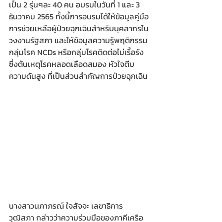
เป็น 2 รุ่นๆละ 40 คน อบรมในวันที่ 1 และ 3 
ธันวาคม 2565 ทั้งนี้การอบรมได้ให้ข้อมูลคู่มือ
การช่วยเหลือผู้ป่วยฉุกเฉินสำหรับบุคลากรใน
วงงานรัฐสภา และให้ข้อมูลความรู้พฤติกรรม
กลุ่มโรค NCDs หรือกลุ่มโรคติดต่อไม่เรื้อรัง 
ซึ่งต้นเหตุโรคหลอดเลือดสมอง หัวใจตีบ 
ความดันสูง ที่เป็นส่วนสำคัญการป่วยฉุกเฉิน
นางสาวนภาภรณ์ ใจสัจจะ เลขาธิการ
วุฒิสภา กล่าวว่าความร่วมมือของภาคีเครือ