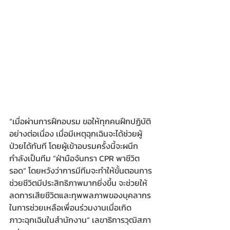
“เมื่อผ่านการฝึกอบรม ขอให้ทุกคนฝึกปฏิบัติ
อย่างต่อเนื่อง เมื่อมีเหตุฉุกเฉินจะได้ช่วยผู้
ป่วยได้ทันที โดยผู้เข้าอบรมครั้งนี้จะผนึก
กำลังเป็นทีม “ฝ่ามือจันทรา CPR พาชีวิต
รอด” โดยหวังว่าการมีทีมจะทำให้ขั้นตอนการ
ช่วยชีวิตมีประสิทธิภาพมากยิ่งขึ้น จะช่วยให้
ลดการเสียชีวิตและทุพพลภาพของบุคลากร
ในการช่วยเหลือเพื่อนร่วมงานเมื่อเกิด
ภาวะฉุกเฉินในสำนักงาน” เลขาธิการวุฒิสภา