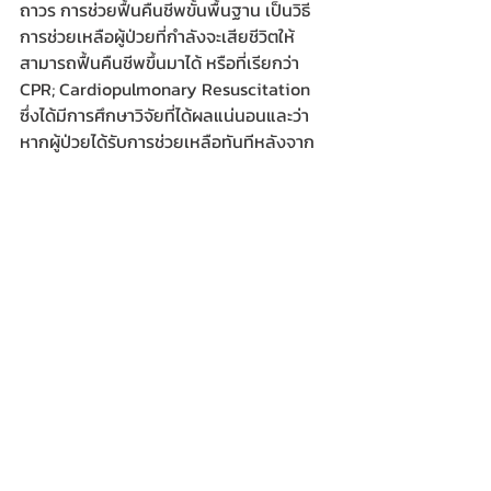
ถาวร การช่วยฟื้นคืนชีพขั้นพื้นฐาน เป็นวิธี
การช่วยเหลือผู้ป่วยที่กำลังจะเสียชีวิตให้
สามารถฟื้นคืนชีพขึ้นมาได้ หรือที่เรียกว่า 
CPR; Cardiopulmonary Resuscitation 
ซึ่งได้มีการศึกษาวิจัยที่ได้ผลแน่นอนและว่า
หากผู้ป่วยได้รับการช่วยเหลือทันทีหลังจาก
หัวใจหยุดเต้นภายใน 4 นาที จะทำให้ผู้ป่วย
รอดชีวิตมากกว่า 4 เท่า ดังนั้นการได้รับการ
ช่วยเหลือเบื้องต้นอย่างทันท่วงทีที่ถูกต้อง
ตามหลักวิชาการและมีการส่งต่อผู้ป่วยหรือผู้
บาดเจ็บไปยังแพทย์หรือสถานพยาบาลอย่าง
เหมาะสมรวดเร็วและถูกวิธีจะทำให้ผู้ป่วยหรือ
ผู้บาดเจ็บมีโอกาสรอดชีวิตและกลับคืนมาใช้
ชีวิตเป็นปกติได้
สสส.
สำนักงานเลขาธิการวุฒิสภา
สำนักงานเลขาธิการสภาผู้แทนราษฎร
ข่าวงานประชุม-อบรมสัมมนา
ข่าวหน่วยงานราชการ