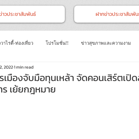
ข่าวประชาสัมพันธ์
ฝากข่าวประชาสัมพันธ
วาไรตี้-ท่องเที่ยว
โปรโมชั่น!!
ข่าวสุขภาพและความงาม
2, 2022
1 min read
าวทั่วไป
ข่าวการศึกษา
ข่าวงานแสดงสินค้า
ข่าว CSR 
รเมืองจับมือทุนเหล้า จัดคอนเสิร์ตเปิด
การ เย้ยกฎหมาย
นธ์
Event
ข่าวเทคโนโลยี IT