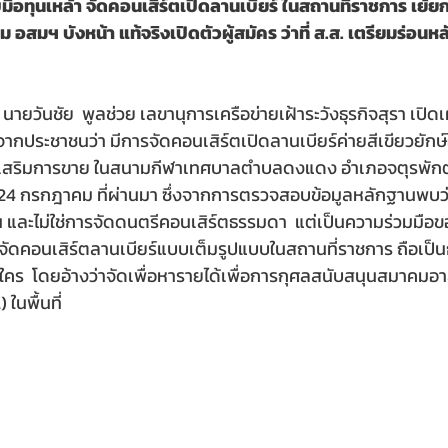
บมือทุนเหล้า จัดคอนเสิร์ตเปิดลานเบียร์ ในสถานที่ราชการ เย้
อสมฯ บังหน้า แท้จริงเปิดตัวผู้สมัคร ว่าที่ ส.ส. เตรียมร่อนห
5 นายวันชัย  พูลช่วย เลขานุการเครือข่ายเฝ้าระวังธุรกิจสุรา เปิด
นจากประชาชนว่า มีการจัดคอนเสิร์ตเปิดลานเบียร์ค่ายสีเขียวยักษ
งเสริมการขาย ในสนามกีฬาเทศบาลตำบลดงแดง อำเภอจตุรพัก
นที่ 24 กรกฎาคม ที่ผ่านมา ซึ่งจากการตรวจสอบข้อมูลหลักฐานพบว
ละไม่ใช่การจัดดนตรีคอนเสิร์ตธรรมดา  แต่เป็นความร่วมมือข
สุรา จัดคอนเสิร์ตลานเบียร์แบบเต็มรูปแบบในสถานที่ราชการ ถือเ
ัวใคร  โดยอ้างว่าจัดเพื่อหารายได้เพื่อการกุศลสนับสนุนสมาคมอ
ในพื้นที่  