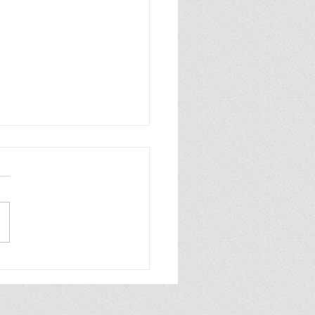
ย์ไทย ส่งความมงคลสุด
เดือนไหว้พระจันทร์ ชวน
มพรีเมียมร้านดัง “กอกใจ