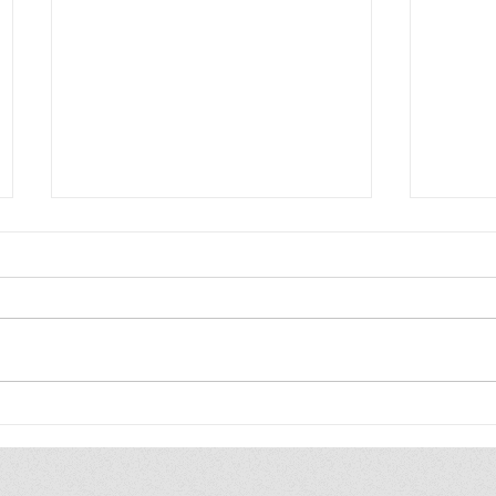
EMINENT AIR จับมือ NEXTER
ไปรษณี
ยกระดับช่างแอร์ไทยสู่มืออาชีพ
แรร์รับ
ผ่านโครงการ EMINENT x Q-
ช้อปขน