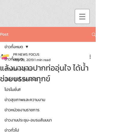
Post
ข่าวทั้งหมด
PR NEWS FOCUS
ข่าวทั้งหมด
May 28, 2019
1 min read
แล้งมาชาวปากท่ออุ่นใจ ได้น้ำ
ข่าวสังคม-ธุรกิจ
ช่วยบรรเทาทุกข์
ข่าววาไรตี้-ท่องเที่ยว
โปรโมชั่น!!
ข่าวสุขภาพและความงาม
ข่าวหน่วยงานราชการ
ข่าวงานประชุม-อบรมสัมมนา
ข่าวทั่วไป