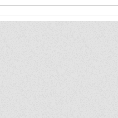
PDPC คว้ารางวัล “เลิศรัฐ” ปี
“รองนา
2568 ยืนหนึ่งบริการประชาชนยุค
เขตคว
ดิจิทัล
กรุงเท
ภาคเหน
จัดการ
เป็นระ