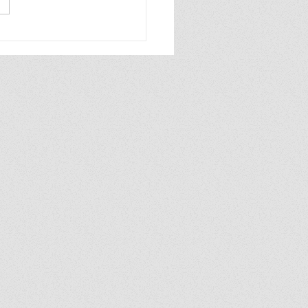
ยก ประเสริฐ” เร่งประกาศ
บคุมมลพิษใน
พมหานคร และ ๔ จังหวัด
ือ เดินหน้ามาตรการ
ปัญหาฝุ่น PM2.5 อย่าง
บบ