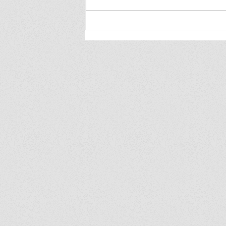
"รู้สิทธิ รู้เท่าทันข้อมูล" สคส. เปิด
ตัวรายการ "PDPC EXECUTIVE
Talk" ยกระดับการสื่อสาร
คุ้มครองคนไทยจากภัยไซเบอร์