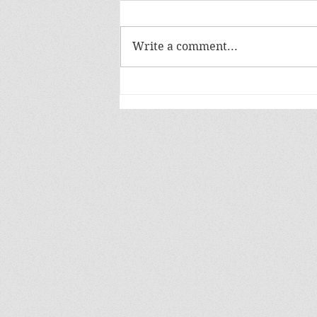
Write a comment...
Jobsdb by SEEK จับมือ EFM94
จัดกิจกรรม “ใต้โต๊ะทำงาน: ปัจฉิม
นิเท่ ซีซั่น 3” ชวนคนดัง-นักธุรกิจ
ชั้นนำแนะแนวเส้นทางอาชีพ ติด
อาวุธให้กับนิสิตนักศึกษา ตอกย้ำ
วิสัยทัศน์ผู้นำตลาดแรงงานไทย