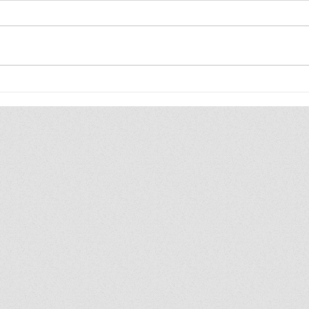
SPU ผนึกกำลัง TED Fund อว.
ม.ศรีปท
MOU TED Fellow 10 หน่วยงาน
ภาษาจีน
ร่วมสร้างเศรษฐกิจนวัตกรรมรุ่น
ศึกษาต่
ใหม่
เต็ม