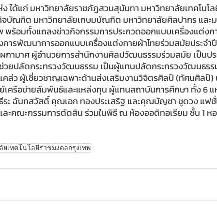
แห่ง ได้แก่ มหาวิทยาลัยราชภัฎสวนสุนันทา มหาวิทยาลัยเทคโนโ
กิจบัณฑิต มหาวิทยาลัยเกษมบัณฑิต มหาวิทยาลัยศิลปากร และม
 พร้อมทั้งแถลงข่าวกิจกรรมการประกวดออกแบบเครื่องแต่งกา
รงการพัฒนาการออกแบบเครื่องแต่งกายผ้าไทยร่วมสมัยประจำ
 ผกามาศ ผู้อำนวยการสำนักงานศิลปวัฒนธรรมร่วมสมัย เป็นประ
ผู้ช่วยปลัดกระทรวงวัฒนธรรม เป็นผู้แทนปลัดกระทรวงวัฒนธรร
ล่ว ผู้เชี่ยวชาญเฉพาะด้านส่งเสริมงานวิจิตรศิลป์ (ทัศนศิลป
เครือข่ายสัมพันธ์และแหล่งทุน ผู้แทนสถาบันการศึกษา ทั้ง 6 แ
ธีระ ฉันทสวัสดิ์ คุณเอก ทองประเสริฐ และคุณบัญชา ชูดวง แฟชั่น
และคณะกรรมการตัดสิน ร่วมในพิธี ณ ห้องออดิทอเรียม ชั้น 1 หอ
ลัยเทคโนโลยีราชมงคลกรุงเทพ