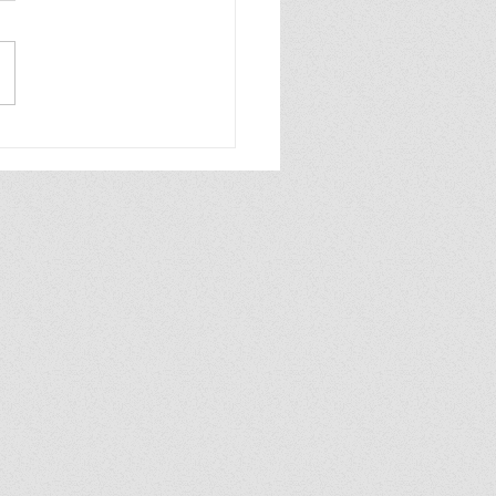
ุม ส่ง 60 นศ.เก่ง! สาขา
สื่อสารธุรกิจ บินลัดฟ้า
อ ม.ซีอาน ประเทศจีน 2 ปี