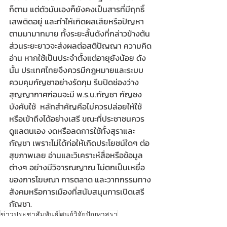
ก็ตาม แต่ตัวมันเองก็ยังคงเป็นสารที่มีฤทธิ์
เสพติดอยู่ และทำให้เกิดผลเสียหรือปัญหา
ตามมามากมาย ทั้งระยะสั้นดังที่กล่าวข้างต้น 
ส่วนระยะยาวจะส่งผลต่อสติปัญญา ความคิด
อ่าน หากใช้เป็นประจำตั้งแต่อายุยังน้อย ดัง
นั้น ประเทศไทยจึงควรมีกฎหมายและระบบ
ควบคุมกัญชาอย่างรัดกุม รีบปิดช่องว่าง
สุญญากาศก่อนจะมี พ.ร.บ.กัญชา กัญชง 
บังคับใช้  หลักสำคัญคือไม่ควรปล่อยให้ใช้
หรือเข้าถึงได้อย่างเสรี ขณะที่ประชาชนควร
ดูแลตนเอง งดหรือลดการใช้ทั้งสุราและ
กัญชา เพราะไม่ได้ก่อให้เกิดประโยชน์ใดๆ ต่อ
สุขภาพเลย อ่านและวิเคราะห์สื่อหรือข้อมูล
ต่างๆ อย่างมีวิจารณญาณ ไม่ตกเป็นเหยื่อ
ของการโฆษณา การตลาด และวาทกรรมทาง
สังคมหรือการเมืองที่สนับสนุนการเปิดเสรี
กัญชา.
ข่าวประชาสัมพันธ์
ศูนย์วิจัยปัญหาสุรา