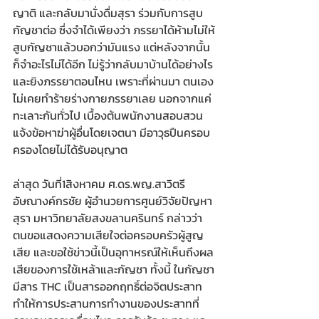
ญาติ และกลับมานั่งดื่มสุรา ร่วมกับการสูบ
กัญชาต่อ ซึ่งจำได้เพียงว่า ภรรยาได้ห้ามไม่ให้
สูบกัญชาแล้วบอกว่ามันแรง แต่หลังจากนั้น
ก็จำอะไรไม่ได้อีก ไม่รู้ว่ากลับมาบ้านได้อย่างไร
และยิงภรรยาตอนไหน เพราะที่ผ่านมา ตนเอง
ไม่เคยทำร้ายร่างกายภรรยาเลย นอกจากแค่
ทะเลาะกันทั่วไป เบื้องต้นพนักงานสอบสวน 
แจ้งข้อหาฆ่าผู้อื่นโดยเจตนา มีอาวุธปืนครอบ
ครองโดยไม่ได้รับอนุญาต  
ล่าสุด วันที่1สิงหาคม ศ.ดร.พญ.สาวิตรี 
อัษณางค์กรชัย ผู้อำนวยการศูนย์วิจัยปัญหา
สุรา มหาวิทยาลัยสงขลานครินทร์ กล่าวว่า 
ตนขอแสดงความเสียใจต่อครอบครัวผู้สูญ
เสีย และขอใช้ข่าวนี้เป็นอุทาหรณ์ให้เห็นถึงผล
เสียของการใช้เหล้าและกัญชา ทั้งนี้ ในกัญชา
มีสาร THC เป็นสารออกฤทธิ์ต่อจิตประสาท 
ทำให้การประสานการทำงานของประสาทที่