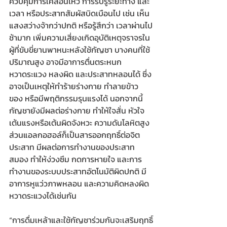
ควบคุมการเคลื่อนไหว การรับรู้ระยะทาง และ
เวลา หรือประสาทสัมผัสบิดเบือนไป เช่น เห็น
แสงสว่างจ้ากว่าปกติ หรือรู้สึกว่า เวลาผ่านไป
ช้ามาก เพิ่มความเสี่ยงเกิดอุบัติเหตุจราจรใน
ผู้ที่ขับขี่ยานพาหนะหลังใช้กัญชา บางคนที่ใช้
ปริมาณสูง อาจมีอาการตื่นตระหนก 
หวาดระแวง หลงผิด และประสาทหลอนได้ ซึ่ง
อาจเป็นเหตุให้ทำร้ายร่างกาย ทำลายข้าว
ของ หรือมีพฤติกรรมรุนแรงได้ นอกจากนี้ 
กัญชายังมีผลต่อร่างกาย ทำให้ใจสั่น หัวใจ
เต้นแรงหรือเต้นผิดจังหวะ ความดันโลหิตสูง 
ส่วนแอลกอฮอล์ก็เป็นสารออกฤทธิ์ต่อจิต
ประสาท มีผลต่อการทำงานของประสาท
สมอง ทำให้ง่วงซึม กดการหายใจ และการ
ทำงานของระบบประสาทอัตโนมัติผิดปกติ มี
อาการหูแว่วภาพหลอน และความคิดหลงผิด
หวาดระแวงได้เช่นกัน 
“การดื่มเหล้าและใช้กัญชาร่วมกันจะเสริมฤทธิ์