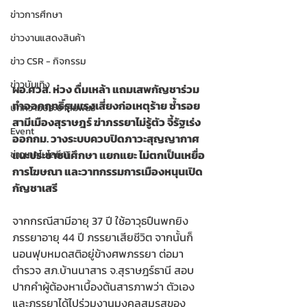
ข่าวการศึกษา
ข่าวงานแสดงสินค้า
ข่าว CSR - กิจกรรม
ข่าวบันเทิง
ผอ.ศวส. ห่วง ดื่มเหล้า แถมเสพกัญชาร่วม 
ทำออกฤทธิ์รุนแรงเสี่ยงก่อเหตุร้าย ซ้ำรอย
บทความประชาสัมพันธ์
สามีเมืองสุราษฎร์ ฆ่าภรรยาไม่รู้ตัว จี้รัฐเร่ง
Event
ออกกม. วางระบบควบปิดภาวะสุญญากาศ 
แนะประชาชนศึกษา แยกแยะ ไม่ตกเป็นเหยื่อ
ข่าวเทคโนโลยี IT
การโฆษณา และวาทกรรมการเมืองหนุนเปิด
กัญชาเสรี 
จากกรณีสามีอายุ 37 ปี ใช้อาวุธปืนพกยิง
ภรรยาอายุ 44 ปี ภรรยาเสียชีวิต จากนั้นก็
นอนฟุบหมดสติอยู่ข้างศพภรรยา ต่อมา
ตำรวจ สภ.บ้านนาสาร จ.สุราษฎร์ธานี สอบ
ปากคำผู้ต้องหาเบื้องต้นสารภาพว่า ตัวเอง
และภรรยาได้ไปร่วมงานมงคลสมรสของ