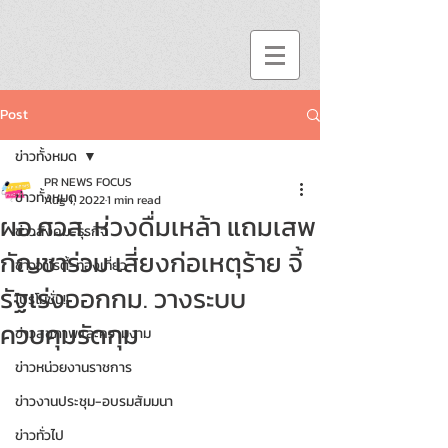
Post
ข่าวทั้งหมด
PR NEWS FOCUS
ข่าวทั้งหมด
Aug 1, 2022
1 min read
ผอ.ศวส. ห่วงดื่มเหล้า แถมเสพ
ข่าวสังคม-ธุรกิจ
กัญชาร่วม เสี่ยงก่อเหตุร้าย จี้
ข่าววาไรตี้-ท่องเที่ยว
รัฐเร่งออกกม. วางระบบ
โปรโมชั่น!!
ควบคุมรัดกุม
ข่าวสุขภาพและความงาม
ข่าวหน่วยงานราชการ
ข่าวงานประชุม-อบรมสัมมนา
ข่าวทั่วไป