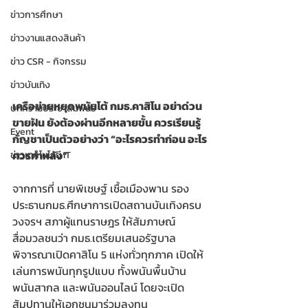
ข่าวการศึกษา
ข่าวงานแสดงสินค้า
ข่าว CSR - กิจกรรม
ข่าวบันเทิง
เครือข่ายหยุดพนันโต้ กมธ.คาสิโน อย่าด่วน
บทความประชาสัมพันธ์
ขายฝัน ยังต้องผ่านอีกหลายขั้น ควรเรียนรู้
Event
กัญชาเป็นตัวอย่างว่า “อะไรควรทำก่อน อะไร
ควรทำหลัง”
ข่าวเทคโนโลยี IT
​จากการที่ นายพิเชษฐ์ เชื้อเมืองพาน รอง
ประธานกมธ.ศึกษาการเปิดสถานบันเทิงครบ
วงจรฯ สภาผู้แทนราษฎร ให้สัมภาษณ์
สื่อมวลชนว่า กมธ.เตรียมเสนอรัฐบาล
พิจารณาเปิดคาสิโน 5 แห่งทั่วทุกภาค เปิดให้
เล่นการพนันทุกรูปแบบ ทั้งพนันพื้นบ้าน 
พนันสากล และพนันออนไลน์ โดยจะเปิด
สัมปทานให้เอกชนมาร่วมลงทุน