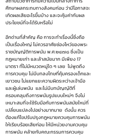
สถาบันวิชาการที่มีความเป็นกลางทำการ
ศึกษาผลกระทบทางสังคมก่อน ว่ามีโอกาสจะ
เกิดผลเสียอะไรขึ้นบ้าง และจะคุ้มค่ากับผล
ประโยชน์ที่จะได้รับหรือไม่
​อีกด่านที่สำคัญ คือ การจะทำเรื่องนี้ซึ่งถือ
เป็นเรื่องใหญ่ ไม่ควรอาศัยช่องโหว่ของพระ
ราชบัญญัติการพนัน พ.ศ.๒๔๗๘ ซึ่งเป็น
กฎหมายเก่า และล้าสมัยมาก มีเพียง 17 
มาตรา ที่ไม่มีหมวดหมู่ใด ๆ เลย  ไม่พูดถึง
การควบคุม ไม่มีบทลงโทษที่คุ้มครองเด็กและ
เยาวชน ไม่แยกแยะความผิดระหว่างเจ้ามือ
และผู้เล่นพนัน  และไม่มีบทบัญญัติที่
ครอบคลุมถึงการพนันรูปแบบใหม่ๆ จึงไม่
เหมาะสมที่จะใช้รับมือกับการพนันสมัยใหม่ที่
เปลี่ยนแปลงไปอย่างมากมาย  ดังนั้น ควร
ต้องแก้ไขปรับปรุงกฎหมายควบคุมการพนัน
ให้เรียบร้อยเสียก่อน ให้มีหน่วยงานควบคุม
การพนัน คล้ายกับคณะกรรมการควบคุม