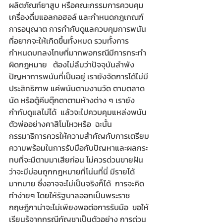
ผลิตภัณฑ์ยาสูบ หรือคณะกรรมการควบคุม
เครื่องดื่มแอลกอฮอล์ และกำหนดกฎเกณฑ์
การอนุญาต การกำกับดูแลควบคุมการพนัน
ที่อยากจะให้เกิดขึ้นทั้งหมด รวมทั้งการ
กำหนดบทลงโทษที่มากพอกรณีมีการกระทำ
ผิดกฎหมาย   ต้องไม่ลืมว่าปัจจุบันลำพัง
ปัญหาการพนันที่เป็นอยู่ เรายังจัดการได้ไม่มี
ประสิทธิภาพ แค่พนันตามงานวัด ตามตลาด
นัด หรือตู้คีบตุ๊กตาตามห้างต่าง ๆ เรายัง
กำกับดูแลไม่ได้  แล้วจะไปควบคุมแหล่งพนัน
ตัวพ่ออย่างคาสิโนไหวหรือ  ฉะนั้น 
กรรมาธิการควรให้ความสำคัญกับการเตรียม
ความพร้อมในการรับมือกับปัญหาและผลกระ
ทบที่จะมีตามมาเสียก่อน ไม่ควรด่วนขายฝัน
ว่าจะมีบ่อนถูกกฎหมายที่โน่นที่นี่ มีรายได้
มากมาย ซึ่งอาจจะไม่เป็นจริงก็ได้  การจะคิด
ทำง่ายๆ โดยให้รัฐบาลออกเป็นพระราช
กฤษฎีกาน่าจะไม่เพียงพอต่อการรับมือ  ขอให้
เรียนรู้จากกรณีกัญชาเป็นตัวอย่าง การด่วน