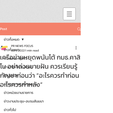
Post
ข่าวทั้งหมด
PR NEWS FOCUS
ข่าวทั้งหมด
Jul 1, 2022
1 min read
เครือข่ายหยุดพนันโต้ กมธ.คาสิ
ข่าวสังคม-ธุรกิจ
โน อย่าด่วนขายฝัน ควรเรียนรู้
ข่าววาไรตี้-ท่องเที่ยว
กัญชาก่อนว่า “อะไรควรทำก่อน
โปรโมชั่น!!
อะไรควรทำหลัง”
ข่าวสุขภาพและความงาม
ข่าวหน่วยงานราชการ
ข่าวงานประชุม-อบรมสัมมนา
ข่าวทั่วไป