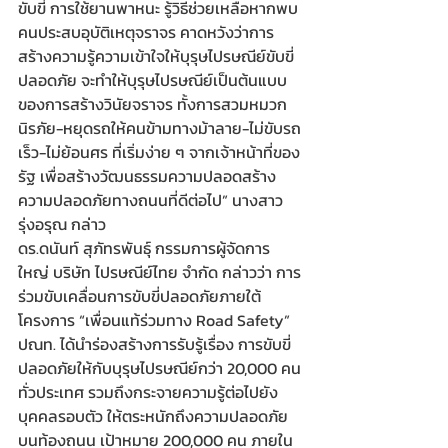
ขับขี่ การใช้ยานพาหนะ รู้วิธีช่วยเหลือหากพบ
คนประสบอุบัติเหตุจราจร คาดหวังว่าการ
สร้างความรู้ความเข้าใจให้บุรุษไปรษณีย์ขับขี่
ปลอดภัย จะทำให้บุรุษไปรษณีย์เป็นต้นแบบ
ของการสร้างวินัยจราจร ทั้งการสวมหมวก
นิรภัย-หยุดรถให้คนข้ามทางม้าลาย-ไม่ขับรถ
เร็ว-ไม่ย้อนศร ที่เริ่มง่าย ๆ จากเจ้าหน้าที่ของ
รัฐ เพื่อสร้างวัฒนธรรมความปลอดสร้าง
ความปลอดภัยทางถนนที่ดีต่อไป” นางสาว
รุ่งอรุณ กล่าว
ดร.ดนันท์ สุภัทรพันธุ์ กรรมการผู้จัดการ
ใหญ่ บริษัท ไปรษณีย์ไทย จำกัด กล่าวว่า การ
ร่วมขับเคลื่อนการขับขี่ปลอดภัยภายใต้
โครงการ “เพื่อนแท้ร่วมทาง Road Safety” 
ปณท. ได้นำร่องสร้างการรับรู้เรื่อง การขับขี่
ปลอดภัยให้กับบุรุษไปรษณีย์กว่า 20,000 คน
ทั่วประเทศ รวมถึงกระจายความรู้ต่อไปยัง
บุคคลรอบตัว ให้ตระหนักถึงความปลอดภัย
บนท้องถนน เป้าหมาย 200,000 คน ภายใน