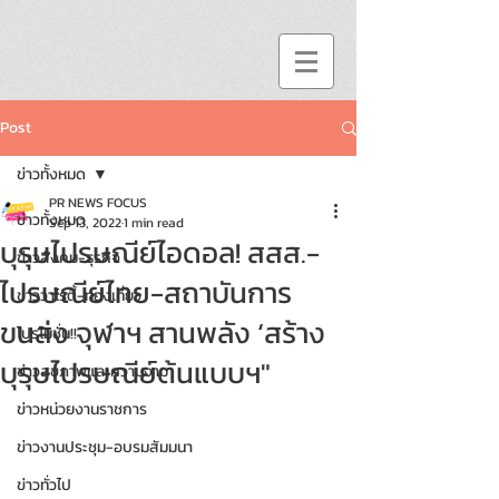
Post
ข่าวทั้งหมด
PR NEWS FOCUS
ข่าวทั้งหมด
Sep 13, 2022
1 min read
บุรุษไปรษณีย์ไอดอล! สสส.-
ข่าวสังคม-ธุรกิจ
ไปรษณีย์ไทย-สถาบันการ
ข่าววาไรตี้-ท่องเที่ยว
ขนส่ง จุฬาฯ สานพลัง ‘สร้าง
โปรโมชั่น!!
บุรุษไปรษณีย์ต้นแบบฯ"
ข่าวสุขภาพและความงาม
ข่าวหน่วยงานราชการ
ข่าวงานประชุม-อบรมสัมมนา
ข่าวทั่วไป