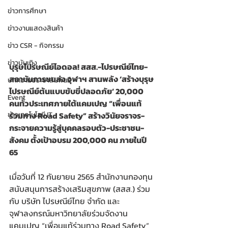
ข่าวการศึกษา
ข่าวงานแสดงสินค้า
ข่าว CSR - กิจกรรม
ข่าวบันเทิง
บุรุษไปรษณีย์ไอดอล! สสส.-ไปรษณีย์ไทย-
สถาบันการขนส่ง จุฬาฯ สานพลัง ‘สร้างบุรุษ
บทความประชาสัมพันธ์
ไปรษณีย์ต้นแบบขับขี่ปลอดภัย’ 20,000 
Event
คนทั่วประเทศภายใต้แคมเปญ “เพื่อนแท้
ร่วมทาง Road Safety” สร้างวินัยจราจร-
ข่าวเทคโนโลยี IT
กระจายความรู้สู่บุคคลรอบตัว-ประชาชน-
สังคม ตั้งเป้าอบรม 200,000 คน ภายในปี 
65 
เมื่อวันที่ 12 กันยายน 2565 สำนักงานกองทุน
สนับสนุนการสร้างเสริมสุขภาพ (สสส.) ร่วม
กับ บริษัท ไปรษณีย์ไทย จำกัด และ
จุฬาลงกรณ์มหาวิทยาลัยร่วมจัดงาน
แคมเปญ “เพื่อนแท้ร่วมทาง Road Safety” 