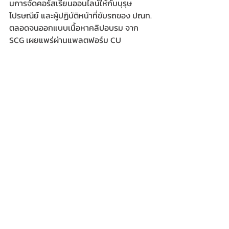
นการจัดคอร์สเรียนออนไลน์ให้กับบุรุษ
ไปรษณีย์ และผู้ปฏิบัติหน้าที่ขับรถของ ปณท. 
ตลอดจนออกแบบเนื้อหาคลิปอบรม จาก 
SCG เผยแพร่ผ่านแพลตฟอร์ม CU 
NEURON ของจุฬาฯ สนับสนุนการจัดทำ
คลิปความรู้ โดยสถานีวิทยุจุฬาฯ (CU 
Radio) ขยายความรู้ด้านการขับขี่ปลอดภัย 
ลดอุบัติเหตุทางถนนร่วมด้วย นอกจากนี้ยังมี
กิจกรรมส่งเสริม เช่น มอบรางวัลให้กับผู้ขับขี่
ดีเด่น ไม่เกิดอุบัติเหตุ และไม่มีข้อร้องเรียน
เลย เพื่อเป็นกำลังใจให้กับผู้ปฏิบัติงานในการ
เป็นต้นแบบของการขับขี่ปลอดภัย
ข่าวทั่วไป
ข่าวหน่วยงานราชการ
ข่าว CSR - กิจกรรม