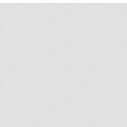
พิการทางสายตา
“J&T S
ศักยภาพ
นครรา