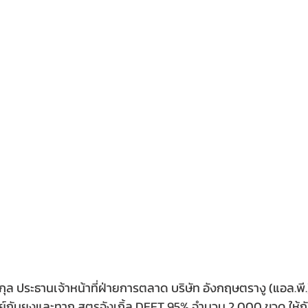
ล ประธานเจ้าหน้าที่ฝ่ายการตลาด บริษัท อังกฤษตรางู (แอล.พี
์กันยุงและทาก สูตรจังเกิ้ล DEET 95% จำนวน 2,000 ขวด ให้กับเ