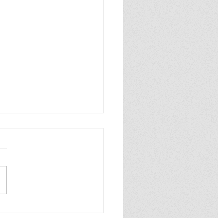
ที เอ็กซ์เพรส เดินหน้า