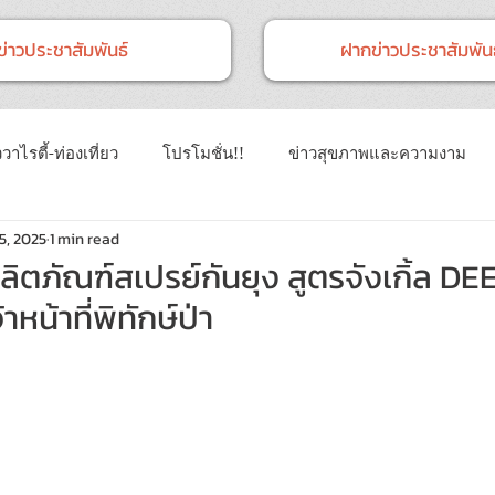
ข่าวประชาสัมพันธ์
ฝากข่าวประชาสัมพันธ
วาไรตี้-ท่องเที่ยว
โปรโมชั่น!!
ข่าวสุขภาพและความงาม
5, 2025
1 min read
าวทั่วไป
ข่าวการศึกษา
ข่าวงานแสดงสินค้า
ข่าว CSR 
ลิตภัณฑ์สเปรย์กันยุง สูตรจังเกิ้ล D
หน้าที่พิทักษ์ป่า
นธ์
Event
ข่าวเทคโนโลยี IT