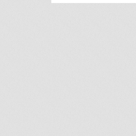
อยากเล่า....? สุขภาวะที่ดีในสถาน
ศึกษาที่คุณอยู่ ถ้าคุณมีเรื่องราว
ดีๆอยากนำเสนอ...เราขอเชิญชวน
คุณมาระเบิดไอเดีย...!