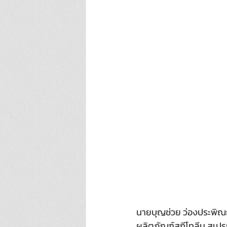
นายบุญช่วย ว่องประพิณกุ
ผลิตภัณฑ์สกีโทลีน สเปรย