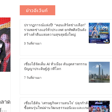
ข่าวอีเว้นท์
ปรากฏการณ์แห่งปี! “คอนเสิร์ตช่างเลือก”
รวมพลช่างแอร์ทั่วประเทศ ยกทัพศิลปินดัง
สร้างค่ำคืนแห่งความสุขสุดยิ่งใหญ่
3 วันที่ผ่านมา
เซี่ยงไฮ้จัดเต็ม AI ทั่วเมือง ดันอุตสาหกรรม
ปัญญาประดิษฐ์สู่เวทีโลก
7 วันที่ผ่านมา
ตลาด
เซี่ยงไฮ้ดัน ‘เศรษฐกิจความสนใจ’ ปลุกกำลัง
ซื้อคนรุ่นใหม่ผ่านวัฒนธรรมอนิเมะและเกม
ู