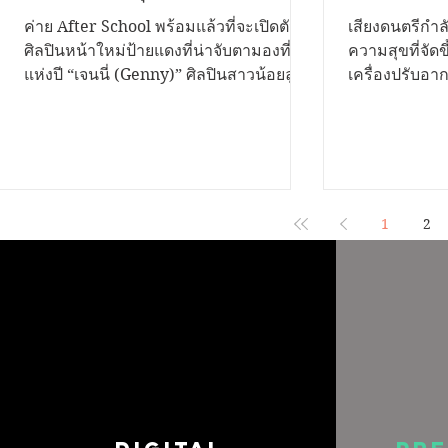
แรกในชีวิต “ฝันกลางวัน (Day
ค่ำคืนแห่ง
ค่าย After School พร้อมแล้วที่จะเปิดตัว
เสียงดนตรีกำล
Dreams)” เพลงของคนแอบรัก
ศิลปินหน้าใหม่ป้ายแดงที่น่าจับตามองที่สุด
ความสุขที่จัด
แห่งปี “เจนนี่ (Genny)” ศิลปินสาวน้อยลูก
เครื่องปรับอา
เพื่อน จากการแต่งและโปรดิวซ์
ครึ่งไทย-จีน วัยเพียง 17 ปี ที่มาพร้อมกับ
เตรียมเปิดเวที
โดย “ครูจังโก้ The Voice TH
พรสวรรค์ เนื้อเสียงไพเราะทรงเสน่ห์ และ
Eminent" เพื่
Season1”
เทคนิคการร้องเพลงระดับคุณภาพเกินอายุ
อากาศและตัว
ชวนทุกคนมาสัมผัสความรู้สึกของคนที่
ที่ร่วมสนับสน
ทำได้เพียง "แอบรัก" ผ่านซิงเกิลเปิดตัวแรก
มาโดยตลอด งานครั้งนี้ตอกย้ำความสำเร็จ
ในชีวิตที่มีชื่อว่า “ฝันกลางวัน (Day
ของแบรนด์เคร
1
2
Dreams)” “ฝันกลางวัน (Day Dreams)”
อันดับ 1 ในภา
เป็นเพลงสไตล์ป็อปซึ้งปนเหงา ถ่ายทอด
ดัง ลำไย ไหทอ
เรื่องราวของความรู้สึกสุดคลาสสิกของคน
มอบความบันเท
ที่ตกหลุมรัก "เพื่อนสนิท"
กิจกรรมและร้า