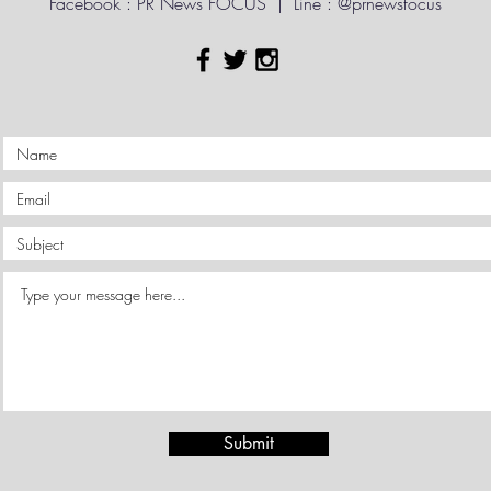
Facebook : PR News FOCUS | Line : @prnewsfocus
Submit