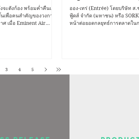
ความสุขสุดยิ่งใหญ่
กลยุทธ์สร้างประสบการณ
ังจะดังก้อง พร้อมค่ำคืนแห่ง
ออง-เทร่ (Entrée) โดยบริษัท ส
กับผู้บริโภค ตอบโจทย์ไ
ขึ้นเพื่อคนสำคัญของวงการ
ฟู้ดส์ จำกัด (มหาชน) หรือ SOR
กาศ เมื่อ Eminent Air
หน้าต่อยอดกลยุทธ์การตลาดในกล
สไตล์คนรุ่นใหม่
 "คอนเสิร์ตช่างเลือก by
Protein Snack เพื่อตอบรับเทรนด
อขอบคุณช่างเครื่องปรับ
ยุคใหม่ที่ให้ความสำคัญกับทั้งค
แทนจำหน่ายจากทั่วประเทศ
โภชนาการ ความสะดวก และ
ุนและเติบโตเคียงข้างแบรนด์
ประสบการณ์ในการบริโภค ควบคู
สร้างความผูกพันระหว่างแบรนด์แ
ื่องปรับอากาศที่มียอดขาย
บริโภคผ่านการสื่อสารที่เข้าถึงไ
3
4
5
คใต้ พร้อมยกทัพศิลปินชื่อ
โดยล่าสุดจัดกิจกรรม "Entrée 
งคำ และ วงพัทลุง ขึ้นเวที
Chips เติมโปรตีน ฟินคู่ชิปส์ with
ิงแบบจัดเต็ม ตลอดจนบูธ
เฟิร์สวัน" เปิดโอกาสให้ผู้โชคดีจ
นอาหารชื่อดังที่คัดสรรม
แคมเปญ ได้ร่วมสัมผัสประสบการ
เอ็กซ์คลูซีฟกับพร