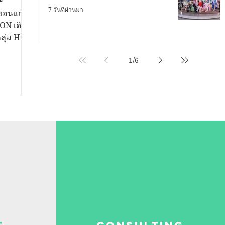
์ร่วม
7 วันที่ผ่านมา
.ขอนแก่น
ลฟ์
KON เดิน
ุ่ม High
์ผู้บริโภค
1
/
6
ุณค่าทาง
่กับการ
ละผู้
ลฟ์สไตล์
Meet &
 เติ้ล &
าก
ณ์สุด