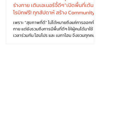
ร่างกาย เติมเอเนอร์จี้ดีๆ”เปิดพื้นที่เต้นแอ
โรบิกฟรี! ทุกสัปดาห์ สร้าง Community
Well-being ให้ทุกเจเนอเรชัน
เพราะ “สุขภาพที่ดี” ไม่ได้หมายถึงแค่การออกกำลัง
กาย แต่ยังรวมถึงการมีพื้นที่ดีๆ ให้ผู้คนได้มาใช้
เวลาร่วมกัน โฮมโปร และ เมกาโฮม จึงชวนทุกคน
ออกมาขยับร่างกาย เติมเอเนอร์จี้ดีๆ ผ่านกิจกรรม
“เต้นแอโรบิก” ที่เปิดให้เข้าร่วมฟรีทุกสัปดาห์ ภาย
ใต้แนวคิด “ขยับกาย สบายใจ ได้สุขภาพที่ดี”
กิจกรรมจัดขึ้นทุกวันเสาร์-อาทิตย์ เวลา 17.00 น.
ณ โฮมโปร และ เมกาโฮม สาขาที่ร่วมรายการ* เปิด
พื้นที่ให้คนทุกวัยได้มาออกกำลังกาย ไม่มีค่าใช้จ่าย
สนุกไปกับเสียงเพลง และใช้เวลาร่วมกันใน
บรรยากาศเป็นกันเอง...