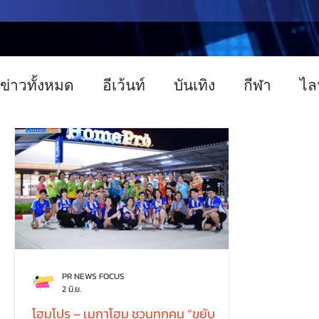
ข่าวทั้งหมด
อีเว้นท์
บันเทิง
กีฬา
ไล
ข่าวทั่วไป
การตลาด
เทคโนโลยี
อ
PR NEWS FOCUS
2 มิ.ย.
โฮมโปร – เมกาโฮม ชวนทุกคน “ขยับ