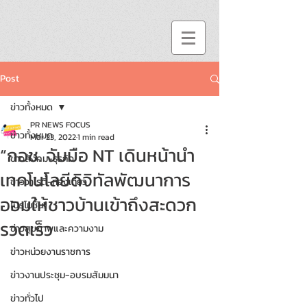
Post
ข่าวทั้งหมด
PR NEWS FOCUS
ข่าวทั้งหมด
Mar 23, 2022
1 min read
“กอช. จับมือ NT เดินหน้านำ
ข่าวสังคม-ธุรกิจ
เทคโนโลยีดิจิทัลพัฒนาการ
ข่าววาไรตี้-ท่องเที่ยว
ออมให้ชาวบ้านเข้าถึงสะดวก
โปรโมชั่น!!
รวดเร็ว
ข่าวสุขภาพและความงาม
ข่าวหน่วยงานราชการ
ข่าวงานประชุม-อบรมสัมมนา
ข่าวทั่วไป