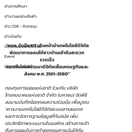
ข่าวการศึกษา
ข่าวงานแสดงสินค้า
ข่าว CSR - กิจกรรม
ข่าวบันเทิง
“กอช. จับมือ NT เดินหน้านำเทคโนโลยีดิจิทัล
บทความประชาสัมพันธ์
พัฒนาการออมให้ชาวบ้านเข้าถึงสะดวก 
Event
รวดเร็ว
สอดรับแผนพัฒนาดิจิทัลเพื่อเศรษฐกิจและ
ข่าวเทคโนโลยี IT
สังคม พ.ศ. 2561-2580”
กองทุนการออมแห่งชาติ ร่วมกับ บริษัท 
โทรคมนาคมแห่งชาติ จำกัด (มหาชน) จัดพิธี
ลงนามบันทึกข้อตกลงความร่วมมือ เพื่อบูรณ
าการงานเทคโนโลยีดิจิทัลระบบสารสนเทศ 
และการจัดการฐานข้อมูลที่ทันสมัย เพิ่ม
ประสิทธิภาพระบบงานในองค์กร สร้างการเข้า
ถึงการออมในการทำธุรกรรมการเงินให้กับ