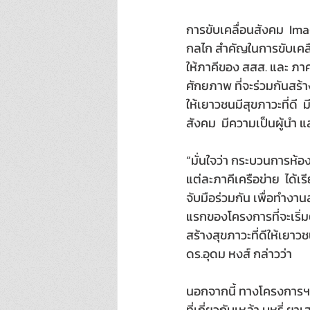
การขับเคลื่อนสังคม  Im
กลไก สำคัญในการขับเคลื่
ให้ภาคีของ สสส. และ ภาค
ศักยภาพ ที่จะร่วมกันสร้
ให้เยาวชนมีสุขภาวะที่ดี 
สังคม  มีความเป็นผู้นำ แ
“มั่นใจว่า กระบวนการห้อ
แต่ละภาคีเครือข่าย  ได
จับมือร่วมกัน เพื่อทำงา
แรกของโครงการที่จะเริ่ม
สร้างสุขภาวะที่ดีให้เยาว
ดร.อุดม หงส์ กล่าวว่า  
นอกจากนี้ ทางโครงการฯ จ
ที่เกี่ยวกับเหล้า บุหรี่ 