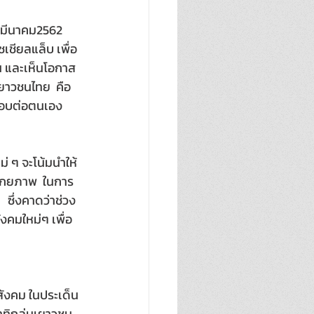
นมีนาคม2562  
เชียลแล็บ เพื่อ
ัน และเห็นโอกาส 
เยาวชนไทย  คือ
ดชอบต่อตนเอง 
่ ๆ จะโน้มนำให้
ศักยภาพ  ในการ
 ซึ่งคาดว่าช่วง
งคมใหม่ๆ เพื่อ
สังคม ในประเด็น
อาทิกลุ่มเยาวชน