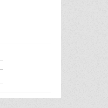
ย์ไทย ส่งความมงคลสุด
เดือนไหว้พระจันทร์ ชวน
มพรีเมียมร้านดัง “กอกใจ