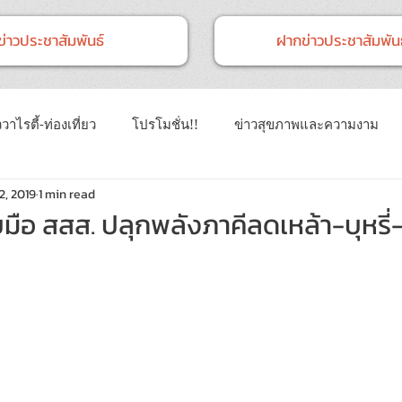
ข่าวประชาสัมพันธ์
ฝากข่าวประชาสัมพันธ
วาไรตี้-ท่องเที่ยว
โปรโมชั่น!!
ข่าวสุขภาพและความงาม
2, 2019
1 min read
าวทั่วไป
ข่าวการศึกษา
ข่าวงานแสดงสินค้า
ข่าว CSR 
บมือ สสส. ปลุกพลังภาคีลดเหล้า-บุหรี่-อ
นธ์
Event
ข่าวเทคโนโลยี IT