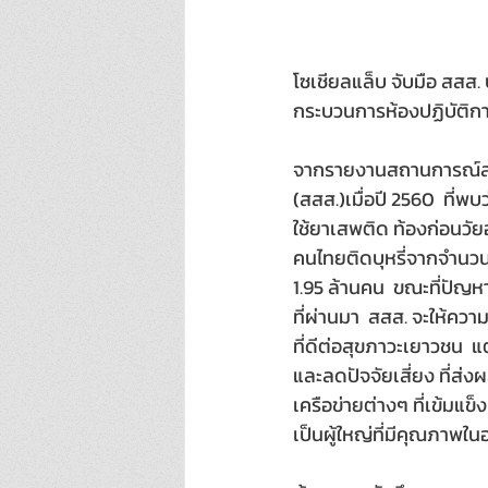
โซเชียลแล็บ จับมือ สสส. 
กระบวนการห้องปฏิบัติก
จากรายงานสถานการณ์สุข
(สสส.)เมื่อปี 2560  ที่พบ
ใช้ยาเสพติด ท้องก่อนวั
คนไทยติดบุหรี่จากจำนวน 1
1.95 ล้านคน  ขณะที่ปัญหา
ที่ผ่านมา  สสส. จะให้คว
ที่ดีต่อสุขภาวะเยาวชน  แ
และลดปัจจัยเสี่ยง ที่ส
เครือข่ายต่างๆ ที่เข้มแ
เป็นผู้ใหญ่ที่มีคุณภาพใ