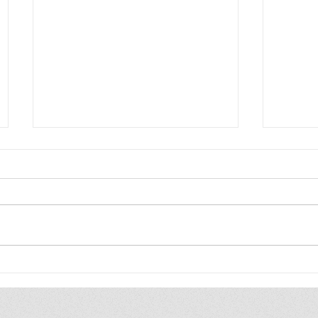
EMINENT AIR จับมือ NEXTER
ไปรษณี
ยกระดับช่างแอร์ไทยสู่มืออาชีพ
แรร์รับ
ผ่านโครงการ EMINENT x Q-
ช้อปขน