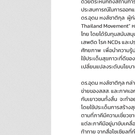
ด้วยตระหนักถึงสถานการ
ประสบการณ์ในการออกแบบก
ดร.อุดม หงส์ชาติกุล  ผู้
Thailand Movement” หรื
ไทย โดยได้รับทุนสนับสนุน
เสพติด โรค NCDs และประ
ศักยภาพ  เพื่อนำความร
ใช้ประเด็นสุขภาวะที่ดีข
เปลี่ยนแปลงระดับนโยบ
ดร.อุดม หงส์ชาติกุล กล่า
ข่ายของสสส. และภาคเอกชน
กับเยาวชนทั้งสิ้น  จะทำอย
โดยใช้ประเด็นการสร้างสุ
ตามที่ภาคีมีความเชี่ยวชา
แต่ละภาคีมีอยู่มาขับเคลื่
ท้าทาย จากสื่อโซเซียลที