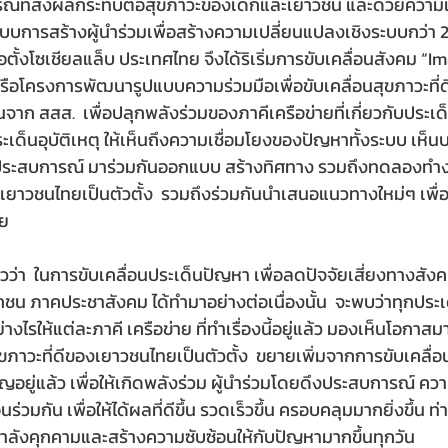
ณ์ที่ส่งผลกระทบต่อสุขภาวะของเด็กและเยาวชน และด้วยความ
ารสร้างผู้นำร่วมเพื่อสร้างความเปลี่ยนแปลงเชิงระบบกว่า 20
ก่อตั้งโซเชียลแล็บ ประเทศไทย จึงได้ริเริ่มการขับเคลื่อนสังคม “I
อโครงการพัฒนารูปแบบความร่วมมือเพื่อขับเคลื่อนสุขภาวะที่
จาก สสส.  เพื่อปลุกพลังร่วมของภาคีเครือข่ายที่เกี่ยวกับประเด็น
เด็นอุบัติเหตุ ให้เห็นถึงความเชื่อมโยงของปัญหาทั้งระบบ เห็
ู้ประสบการณ์ มาร่วมกันออกแบบ สร้างทิศทาง รวมถึงทดลองทำง
องเยาวชนไทยเป็นตัวตั้ง  รวมถึงร่วมกันนำเสนอแนวทางใหม่ๆ เพื่
าย
วว่า  ในการขับเคลื่อนประเด็นปัญหา เพื่อลดปัจจัยเสี่ยงทางสังคม
 ภาคประชาสังคม ได้ทำมาอย่างต่อเนื่องนั้น  จะพบว่าทุกประเด
่างไรให้แต่ละภาคี เครือข่าย ที่ทำเรื่องนี้อยู่แล้ว มองเห็นโอกาส
ขภาวะที่ดีของเยาวชนไทยเป็นตัวตั้ง  ขยายเพิ่มจากการขับเคลื่
ญอยู่แล้ว เพื่อให้เกิดพลังร่วม ผู้นำร่วมโดยดึงประสบการณ์ ควา
อนร่วมกัน เพื่อให้ได้ผลที่ดีขึ้น รวดเร็วขึ้น ครอบคลุมมากยิ่งขึ้น
่กำลังคุกคามและสร้างความซับซ้อนให้กับปัญหามากขึ้นทุกวัน  