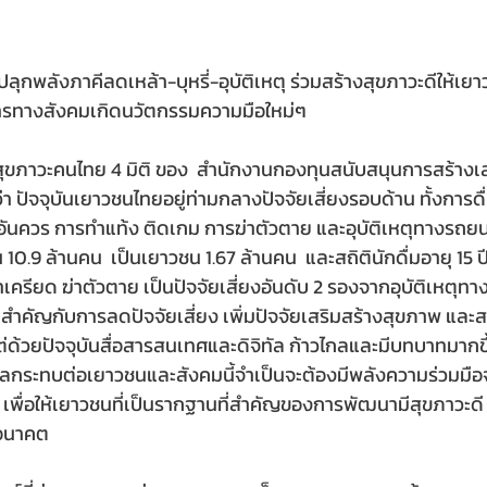
ปลุกพลังภาคีลดเหล้า-บุหรี่-อุบัติเหตุ ร่วมสร้างสุขภาวะดีให้เยา
ารทางสังคมเกิดนวัตกรรมความมือใหม่ๆ
ภาวะคนไทย 4 มิติ ของ  สำนักงานกองทุนสนับสนุนการสร้างเส
ว่า ปัจจุบันเยาวชนไทยอยู่ท่ามกลางปัจจัยเสี่ยงรอบด้าน ทั้งการดื่ม
ยอันควร การทำแท้ง ติดเกม การฆ่าตัวตาย และอุบัติเหตุทางรถ
0.9 ล้านคน  เป็นเยาวชน 1.67 ล้านคน  และสถิตินักดื่มอายุ 15 ปี 
เครียด ฆ่าตัวตาย เป็นปัจจัยเสี่ยงอันดับ 2 รองจากอุบัติเหตุทาง
ามสำคัญกับการลดปัจจัยเสี่ยง เพิ่มปัจจัยเสริมสร้างสุขภาพ และส
ต่ด้วยปัจจุบันสื่อสารสนเทศและดิจิทัล ก้าวไกลและมีบทบาทมากขึ้
่งผลกระทบต่อเยาวชนและสังคมนี้จำเป็นจะต้องมีพลังความร่วมมื
ข็ง เพื่อให้เยาวชนที่เป็นรากฐานที่สำคัญของการพัฒนามีสุขภาวะด
นอนาคต