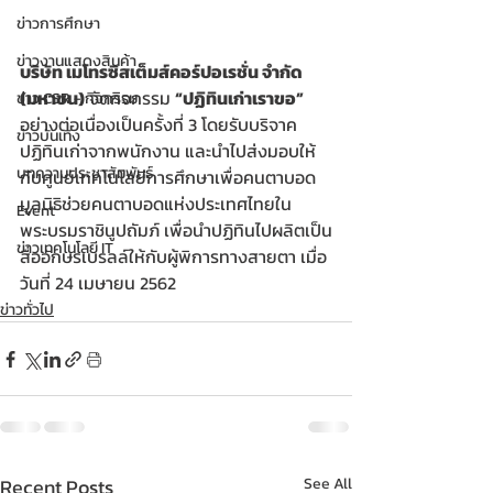
ข่าวการศึกษา
ข่าวงานแสดงสินค้า
บริษัท เมโทรซิสเต็มส์คอร์ปอเรชั่น จำกัด 
(มหาชน)
 จัดกิจกรรม 
“ปฏิทินเก่าเราขอ”
ข่าว CSR - กิจกรรม
อย่างต่อเนื่องเป็นครั้งที่ 3 โดยรับบริจาค
ข่าวบันเทิง
ปฏิทินเก่าจากพนักงาน และนำไปส่งมอบให้
บทความประชาสัมพันธ์
กับศูนย์เทคโนโลยีการศึกษาเพื่อคนตาบอด 
มูลนิธิช่วยคนตาบอดแห่งประเทศไทยใน
Event
พระบรมราชินูปถัมภ์ เพื่อนำปฏิทินไปผลิตเป็น
ข่าวเทคโนโลยี IT
สื่ออักษรเบรลล์ให้กับผู้พิการทางสายตา เมื่อ
วันที่ 24 เมษายน 2562
ข่าวทั่วไป
Recent Posts
See All