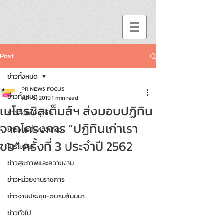
Post
ข่าวทั้งหมด
PR NEWS FOCUS
ข่าวทั้งหมด
Jun 6, 2019
1 min read
เมโทรซิสเต็มส์ฯ ส่งมอบปฏิทิน
ข่าวสังคม-ธุรกิจ
จากโครงการ “ปฏิทินเก่าเรา
ข่าววาไรตี้-ท่องเที่ยว
ขอ” ครั้งที่ 3 ประจำปี 2562
โปรโมชั่น!!
ข่าวสุขภาพและความงาม
ข่าวหน่วยงานราชการ
ข่าวงานประชุม-อบรมสัมมนา
ข่าวทั่วไป