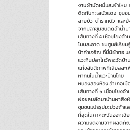
งานผ้ามัดหมี่และผ้าไหม เ
ติดกับทะเลบัวแดง ชุมชน
สายบัว ตำรากบัว และยังม
จากปลาชุมชนติดลำน้ำปาว
เส้นทางที่ 4 เชื่อมโยงอำ
โนนสะอาด ชมศูนย์เรียนร
ป่าคำเจริญ ที่มี่มีผ้า
แวะกินปลาไหว้พระวัดป่า
แห่งสันติภาพที่เสียสละ
หากินในน้ำแวะบ้านไทย
หนองสองห้อง อำเภอเมื
เส้นทางที่ 5 เชื่อมโยง
ฝอยลมลัดมาบ้านผาสิงห์
ชุมชนแปรรูปมะม่วงถ้าและ
ที่สุดในภาคตะวันออกเฉีย
ความงดงามจากผลิตภัณฑ์