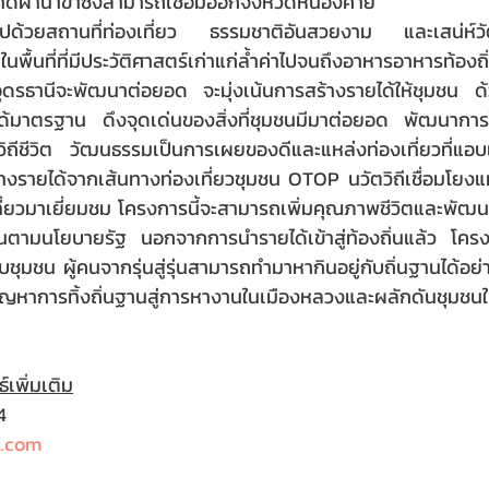
าดผ้านาข่าซึ่งสามารถเชื่อมออกจังหวัดหนองคาย
ไปด้วยสถานที่ท่องเที่ยว ธรรมชาติอันสวยงาม และเสน่ห์ว
นพื้นที่ที่มีประวัติศาสตร์เก่าแก่ล้ำค่าไปจนถึงอาหารอาหารท้องถิ
ุดรธานีจะพัฒนาต่อยอด จะมุ่งเน้นการสร้างรายได้ให้ชุมชน ด
ได้มาตรฐาน ดึงจุดเด่นของสิ่งที่ชุมชนมีมาต่อยอด พัฒนาการ
บวิถีชีวิต วัฒนธรรมเป็นการเผยของดีและแหล่งท่องเที่ยวที่แอบแ
งรายได้จากเส้นทางท่องเที่ยวชุมชน OTOP นวัตวิถีเชื่อมโยงแห
ี่ยวมาเยี่ยมชม โครงการนี้จะสามารถเพิ่มคุณภาพชีวิตและพัฒน
ืนตามนโยบายรัฐ นอกจากการนำรายได้เข้าสู่ท้องถิ่นแล้ว โครงกา
บชุมชน ผู้คนจากรุ่นสู่รุ่นสามารถทำมาหากินอยู่กับถิ่นฐานได้อย
หาการทิ้งถิ่นฐานสู่การหางานในเมืองหลวงและผลักดันชุมชนให
์เพิ่มเติม
4
l.com