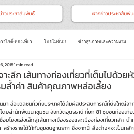
ข่าวประชาสัมพันธ์
ฝากข่าวประชาสัมพันธ
วาไรตี้-ท่องเที่ยว
โปรโมชั่น!!
ข่าวสุขภาพและความงาม
26, 2018
1 min read
าวทั่วไป
ข่าวการศึกษา
ข่าวงานแสดงสินค้า
ข่าว CSR 
าะลึก เส้นทางท่องเที่ยวที่เต็มไปด้วยห
มล้ำค่า สินค้าคุณภาพหล่อเลี้ยง
นธ์
Event
ข่าวเทคโนโลยี IT
มา สื่อมวลชนทั่วทั้งประเทศได้สัมผัสประสบการณ์ที่ยิ่งใหญ่จา
รฯ” โดยสำนักพัฒนาชุมชน จังหวัดอุดรธานี ที่ยก 81 ชุมชนท่องเที่ย
่อมโยงแอ่งเล็กสู่เส้นทางเมืองรองและเมืองท่องเที่ยวหลัก นำท
สร้างรายได้ให้กับชุมชนฐานราก ซึ่งจากนี้ สิ่งต่างๆจะเป็นหลั