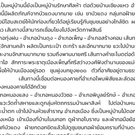
ป็นหมู่บ้านนี้ยังเป็นหมู่บ้านรักษาศีลห้า ต่อด้วยบ้านเชียงแหว อ
นี้มีผลิตภัณฑ์จากบัวแดงมากมาย เช่น ชาบัวแดง กลุ่มทอฝ้าย
ีโฮมสเตย์ให้นักท่องเที่ยวได้อยู่เรียนรู้กับชุมชนอย่างใกล้ชิด
 เส้นทางนี้สามารถเชื่อมโยงไปจังหวัดกาฬสินธ์
เภอทุ่งฝน - อำเภอบ้านดุง - อำเภอเพ็ญ - อำเภอสร้างคอม เส้นทางน
ู้จักสานคล้า ผลิตเป็นกระเป๋า ตะกร้า และอีกมากมาย แวะไปบ้าน
ทอ และงานจักสานมากมาย รวมถึงพานบายศรี เส้นทางคำชะโนดต่อด้
นาไฮ สักการะพระธาตุเมืองเพ็ญที่ศรีสว่างวงศ์ฟังตำนานของแม
เพื่อให้บ้านเมืองอยู่รอด ชุมฝูงนกยูง๒๐๐ ตัวที่อาศัยอยู่ตาม
  เส้นทางนี้เชื่อมต่อหนองคายที่อำเภอโพนพิสัยและลัดออ
องหนองคายได้อีกด้วย
อำเภอหนองแสง - อำเภอหนองวัวซอ - อำเภอพิบูลย์รักษ์ - อำเภอเ
แวะวัดถ้ำสหายและดูกลุ่มหัตถกรรมบ้านผาสิงห์ ไปต่อบ้าน
น้ำตก เช้าไปบ้านห้วยสำราญ อำเภอเมือง ซึ่งเป็นหมู่บ้านไม้ดอกไ
งเหนือ เข้าเมืองที่บ้านโนนกอก ดูผ้าทอโบราณ และผ้าทอมือย้อม
บัวแดง ผ้ายกดอกขิดแล้วไปดูชุมชนทอผ้าย้อมครามที่บ้านดง