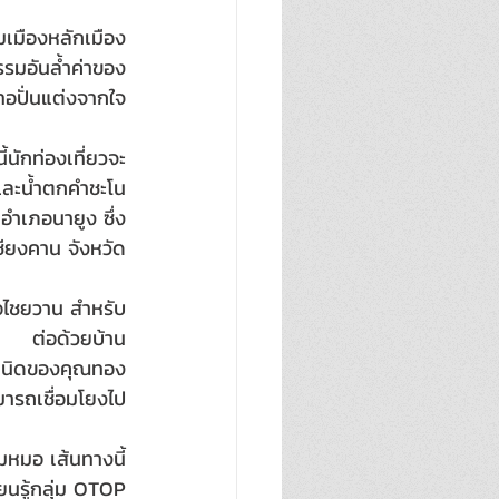
เมืองหลักเมือง
รรมอันล้ำค่าของ
อปั่นแต่งจากใจ
้นักท่องเที่ยวจะ
งและน้ำตกคำชะโน
ำเภอนายูง ซึ่ง
ชียงคาน จังหวัด
ภอไชยวาน สำหรับ
จาน ต่อด้วยบ้าน
กำเนิดของคุณทอง
มารถเชื่อมโยงไป
มหมอ เส้นทางนี้
นรู้กลุ่ม OTOP 