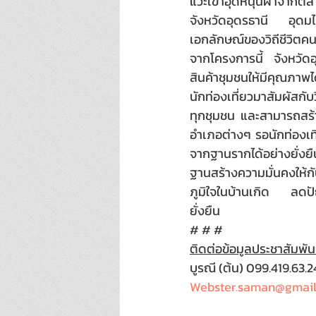
แวะเข้าอุดหนุนผ้าจากตล
จังหวัดอุดรธานี อุดม
เอกลักษณ์ของวิถีชีวิตคนใ
จากโครงการนี้ จังหวัดอ
สินค้าชุมชนให้มีคุณภาพ
นักท่องเที่ยวมาสัมผัสกั
ทุกชุมชน และสามารถสร้า
อำเภอต่างๆ รอนักท่องเท
จากฐานรากได้อย่างยั่งย
ฐานสร้างความมั่นคงให้กั
ภูมิใจในบ้านเกิด ลดปัญ
ยั่งยืน
# # #
ติดต่อข้อมูลประชาสัมพันธ
บูรณี (ต้น) 099.419.63.2
Webster.saman@gmai