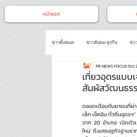
หน้าแรก
ข่าวทั้งหมด
ข่าวสังคม-ธุรกิจ
ข่าว
PR NEWS FOCUS
Oct 
ข่าวงานประชุม-อบรมสัมมนา
ข่
เที่ยวอุดรแบบเจ
สัมผัสวัฒนธรร
ข่าวบันเทิง
บทความประชาสัมพั
ตลอดเดือนกันยายนที่ผ่าน
เล็ก เช็คอิน ทั่วถิ่นอุด
จาก 20 อำเภอ เปิดตัวเชื
ใหม่ ดึงเศรษฐกิจฐานราก 