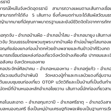
ดรธานี
รณ์ใหม่ในจังหวัดอุดรธานี สามารถวางแผนตามเส้นทางเชื่อม
 สามารถทำได้ถึง  5 เส้นทาง ซึ่งทั้งหมดท่านจะได้สัมผัสวัฒนธ
ามากมายที่มีคุณภาพมาตรฐานและยังมีชีวิตจิตใจจากการถักท
เภอกุดจับ - อำเภอบ้านผือ - อำเภอน้ำโสม - อำเภอนายูง เส้นทางนี
ยกุดจับ วัฒนธรรมไทยพวนภูพระบาทบ้านผือ ถ้าบ่อน้ำผุดโสมทอ
ญภัยล่องแกงท่องน้ำตกห้วยช้างพลายและกินข้าวป่าคีรีวงกต อ
สามารถเชื่อมต่อแหล่งท่องเที่ยวจังหวัดข้างเคียงคือ ปากชมและเ
ภอสังคม จังหวัดหนองคาย
อำเภอประจักษ์ศิลปาคม - อำเภอหนองหาน - อำเภอกู่แก้ว - อำเ
วจะได้แวะชมต้นจำปาพันปี วัดหลวงปู่ก่ำและทะเลบัวแดงที่อุ่ม
้านต้นแบบชุมชนท่องเที่ยว OTOP นวัตวิถีและเป็นบ้านที่เป็นต้น
ัดหมี่ที่บ้านหนองหลักอำเภอไชยวาน เส้นทางนี้นักท่องเที่ยวสา
อำเภอโนนสะอาด - อำเภอกุมภวาปี - อำเภอศรีธาตุ - อำเภอวังสา
ตำบลหนองกุงศรี ซึ่งเป็นหมู่บ้านเศรษฐกิจพอเพียงเป็นฐานการเรีย