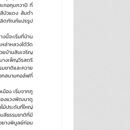
ำเภอกุมภวาปี ที่
สีบัวแดง ส้มตำ
 ผลิตภัณฑ์แปรรูป
ี้จะเริ่มที่บ้าน
เหล่าหลวงใต้วัด
วยบ้านสินเจริญ 
่นางเพ็ญวีรสตรี
ธรรมชาติและควาย
กสนามกอล์ฟที่
มือง เริ่มจากภู
หนองแวงพัฒนาดู
ม้ประดับที่ใหญ่
สีธรรมชาติที่มี
ยางพิบูลย์ก่อน